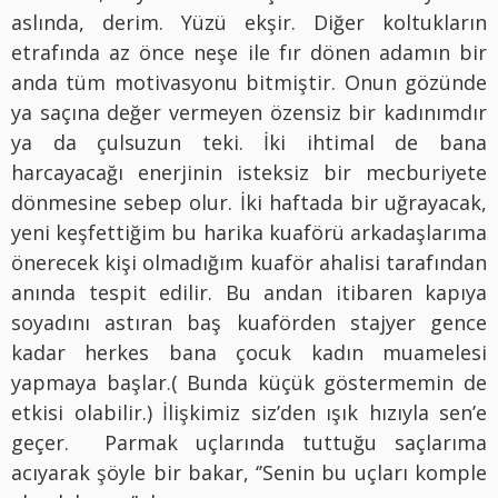
aslında, derim. Yüzü ekşir. Diğer koltukların
etrafında az önce neşe ile fır dönen adamın bir
anda tüm motivasyonu bitmiştir. Onun gözünde
ya saçına değer vermeyen özensiz bir kadınımdır
ya da çulsuzun teki. İki ihtimal de bana
harcayacağı enerjinin isteksiz bir mecburiyete
dönmesine sebep olur. İki haftada bir uğrayacak,
yeni keşfettiğim bu harika kuaförü arkadaşlarıma
önerecek kişi olmadığım kuaför ahalisi tarafından
anında tespit edilir. Bu andan itibaren kapıya
soyadını astıran baş kuaförden stajyer gence
kadar herkes bana çocuk kadın muamelesi
yapmaya başlar.( Bunda küçük göstermemin de
etkisi olabilir.) İlişkimiz siz’den ışık hızıyla sen’e
geçer.
Parmak uçlarında tuttuğu saçlarıma
acıyarak şöyle bir bakar, ‘’Senin bu uçları komple