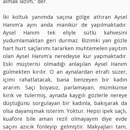
almak lazım,’’ der.
İki koltuk yanımda saçına gölge attıran Aysel
Hanım’a aynı anda manikür de yapılmaktadır.
Aysel Hanım tek eliyle sütlü kahvesini
yudumlamaktan geri durmaz. Bizimki yan gözle
hart hurt saçlarımı tararken muhtemelen yaşıtım
olan Aysel Hanım’a neredeyse kur yapmaktadır.
Eski müşterisi olmadığı anlaşılan Aysel Hanım
gülmekten kırılır. O an aynalardan etrafı süzer,
içimi rahatlatacak, bana benzeyen bir kadın
ararım. Saçı boyasız, parlamayan, mümkünse
kırık ve tülermiş, aynada kaygılı gözlerle nereye
düştüğünü sorgulayan bir kadınla, bakışarak da
olsa dayanışmak isterim. Yoktur. Hepsi ipek saçlı,
kuaföre bile aman rezil olmayayım diye evde
saçını azıcık fönleyip gelmiştir. Makyajları tam,