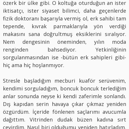
özerk bir ülke gibi. O koltuğa oturduğun an ister
iktisatçı, ister siyaset bilimci, daha geçenlerde
fizik doktoranı başarıyla vermiş ol, erk sahibi tam
tepende, kıvrak parmaklarıyla yön verdiği
makasını sana doğrultmuş eksiklerini sıralıyor.
Nem dengesinin öneminden, yılın moda
renginden bahsediyor. Yetkinliğinin
sorgulanmasından ise -bütün erk sahipleri gibi-
hiç ama hiç hoşlanmıyor.
Stresle başladığım mecburi kuaför serüvenim,
kendimi sorguladığım, boncuk boncuk terlediğim
anlar sonunda neyse ki kendi zaferimle sonlandı.
Dış kapıdan serin havaya çıkar çıkmaz yeniden
özgürdüm. İçeride fönlenen saçlarımı avucumla
dağıttım. Vitrinden dudak büzen kadına sırt
çevirdim. Nasıl biri olduğumu yeniden hatırladım.