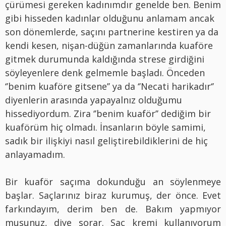
çürümesi gereken kadınımdır genelde ben. Benim
gibi hisseden kadınlar olduğunu anlamam ancak
son dönemlerde, saçını partnerine kestiren ya da
kendi kesen, nişan-düğün zamanlarında kuaföre
gitmek durumunda kaldığında strese girdiğini
söyleyenlere denk gelmemle başladı. Önceden
‘’benim kuaföre gitsene’’ ya da ‘’Necati harikadır‘’
diyenlerin arasında yapayalnız olduğumu
hissediyordum. Zira ‘’benim kuaför’’ dediğim bir
kuaförüm hiç olmadı. İnsanların böyle samimi,
sadık bir ilişkiyi nasıl geliştirebildiklerini de hiç
anlayamadım.
Bir kuaför saçıma dokunduğu an söylenmeye
başlar. Saçlarınız biraz kurumuş, der önce. Evet
farkındayım, derim ben de. Bakım yapmıyor
musunuz, diye sorar. Saç kremi kullanıyorum