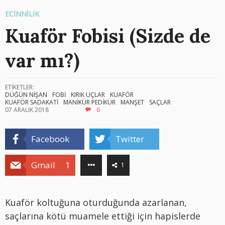
ECİNNİLİK
Kuaför Fobisi (Sizde de
var mı?)
ETİKETLER:
DÜĞÜN NİŞAN
FOBİ
KIRIK UÇLAR
KUAFÖR
KUAFÖR SADAKATİ
MANİKÜR PEDİKÜR
MANŞET
SAÇLAR
07 ARALIK 2018
6
Facebook
Twitter
Gmail
1
1
Kuaför koltuğuna oturduğunda azarlanan,
saçlarına kötü muamele ettiği için hapislerde