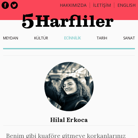
HAKKIMIZDA
İLETİŞİM
ENGLISH
MEYDAN
KÜLTÜR
ECİNNİLİK
TARİH
SANAT
Hilal Erkoca
Benim gibi kuaföre gitmeye korkanlarınız