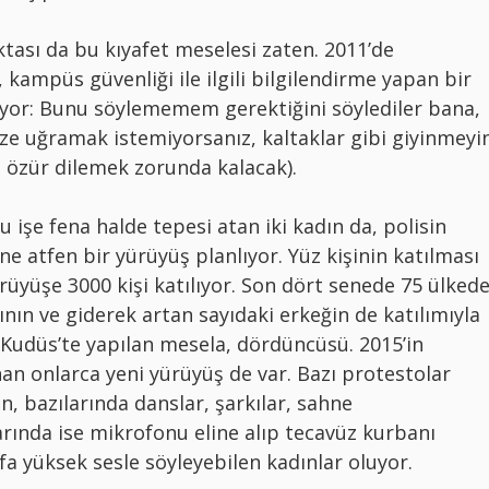
tası da bu kıyafet meselesi zaten. 2011’de
 kampüs güvenliği ile ilgili bilgilendirme yapan bir
yor: Bunu söylememem gerektiğini söylediler bana,
üze uğramak istemiyorsanız, kaltaklar gibi giyinmeyi
 özür dilemek zorunda kalacak).
 işe fena halde tepesi atan iki kadın da, polisin
ne atfen bir yürüyüş planlıyor. Yüz kişinin katılması
rüyüşe 3000 kişi katılıyor. Son dört senede 75 ülkede
nın ve giderek artan sayıdaki erkeğin de katılımıyla
 Kudüs’te yapılan mesela, dördüncüsü. 2015’in
an onlarca yeni yürüyüş de var. Bazı protestolar
 bazılarında danslar, şarkılar, sahne
arında ise mikrofonu eline alıp tecavüz kurbanı
fa yüksek sesle söyleyebilen kadınlar oluyor.