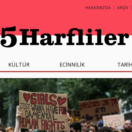
HAKKIMIZDA
ARŞİV
KÜLTÜR
ECİNNİLİK
TARİ