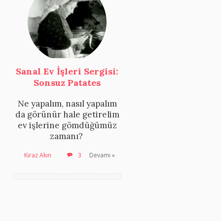
Sanal Ev İşleri Sergisi:
Sonsuz Patates
Ne yapalım, nasıl yapalım
da görünür hale getirelim
ev işlerine gömdüğümüz
zamanı?
Kiraz Akın
3
Devamı »