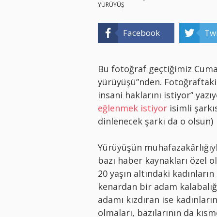
YÜRÜYÜŞ
Facebook
Twi
Bu fotoğraf geçtiğimiz Cum
yürüyüşü”nden. Fotoğraftaki 
insani haklarını istiyor” yaz
eğlenmek istiyor
isimli şark
dinlenecek şarkı da o olsun)
Yürüyüşün muhafazakârlığıyla
bazı haber kaynakları özel o
20 yaşın altındaki kadınların 
kenardan bir adam kalabalığ
adamı kızdıran ise kadınların
olmaları, bazılarının da kısm