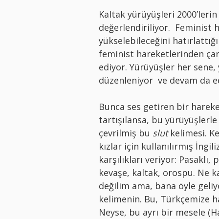
Kaltak yürüyüşleri 2000’leri
değerlendiriliyor. Feminist 
yükselebileceğini hatırlattığ
feminist hareketlerinden çar
ediyor. Yürüyüşler her sene,
düzenleniyor ve devam da e
Bunca ses getiren bir hareke
tartışılansa, bu yürüyüşlerle
çevrilmiş bu
slut
kelimesi. Ke
kızlar için kullanılırmış İngil
karşılıkları veriyor: Pasaklı, 
kevaşe, kaltak, orospu. Ne ka
değilim ama, bana öyle geliyo
kelimenin. Bu, Türkçemize has
Neyse, bu ayrı bir mesele (H