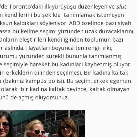
’de Toronto’daki ilk yürüyüşü düzenleyen ve
slut
rin kendilerini bu şekilde tanımlamak istemeyen
ksun kaldıkları söyleniyor. ABD özelinde bazı siyah
hassa bu kelime seçimi yüzünden uzak duracaklarını
Onların eleştirileri kendiliğinden toplumun bazı
 aslinda. Hayatları boyunca ten rengi, ırkı,
 durumu yüzünden sürekli bununla tanımlanmış
e seçimiyle hareket bu kadınları kaybetmiş oluyor.
in erkeklerin dilinden seçilmesi. Bir kadına kaltak
ü (bakınız kampüs polisi). Bu seçim, erkek egemen
li olarak, bir kadına kaltak deyince, kaltak olmayan
nünü de açmış oluyorsunuz.