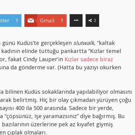
tter
1
Gmail
1
2
a günü Kudüs’te gerçekleşen
slutwalk
, “kaltak
kadının elinde tuttuğu pankartta “Kızlar temel
ıyor, fakat Cindy Lauper’ın
Kızlar sadece biraz
ısına da gönderme var. (Hatta bu yazıyı okurken
 bilinen Kudüs sokaklarında yapılabiliyor olmasını
larak belirtmiş. Hiç bir olay çıkmadan yürüyen çoğu
sayısı 400 ila 500 arasında. Sadece bir yerde,
a “çöpsünüz, işe yaramazsınız” diye bağırmış. Bu
 bazılarının üzerlerine pek az kıyafet giymiş
en çıplak olmaları.