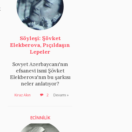
k
Söyleşi: Şövket
Elekberova, Pıçıldaşın
Lepeler
Sovyet Azerbaycanı'nın
efsanevi ismi Şövket
Elekberova'nın bu şarkısı
neler anlatıyor?
Kiraz Akın
2
Devamı »
ECİNNİLİK