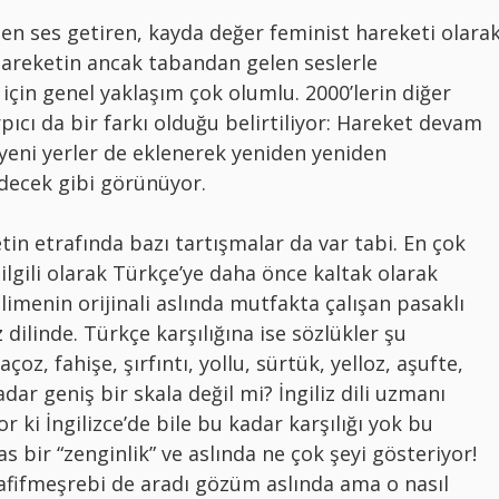
n en ses getiren, kayda değer feminist hareketi olara
hareketin ancak tabandan gelen seslerle
ı için genel yaklaşım çok olumlu. 2000’lerin diğer
pıcı da bir farkı olduğu belirtiliyor: Hareket devam
 yeni yerler de eklenerek yeniden yeniden
decek gibi görünüyor.
tin etrafında bazı tartışmalar da var tabi. En çok
 ilgili olarak Türkçe’ye daha önce kaltak olarak
limenin orijinali aslında mutfakta çalışan pasaklı
iz dilinde. Türkçe karşılığına ise sözlükler şu
paçoz, fahişe, şırfıntı, yollu, sürtük, yelloz, aşufte,
dar geniş bir skala değil mi? İngiliz dili uzmanı
r ki İngilizce’de bile bu kadar karşılığı yok bu
 bir “zenginlik” ve aslında ne çok şeyi gösteriyor!
afifmeşrebi de aradı gözüm aslında ama o nasıl