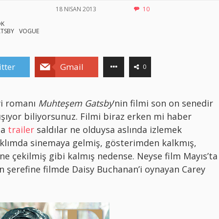
18 NISAN 2013
10
OK
ATSBY
VOGUE
tter
Gmail
0
vi romanı
Muhteşem Gatsby
‘nin filmi son on senedir
ışıyor biliyorsunuz. Filmi biraz erken mi haber
la
trailer
saldılar ne olduysa aslında izlemek
aklımda sinemaya gelmiş, gösterimden kalkmış,
ne çekilmiş gibi kalmış nedense. Neyse film Mayıs’ta
 şerefine filmde Daisy Buchanan’i oynayan Carey