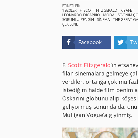
ETİKETLER:
1920LER
F. SCOTT FITZGERALD
KIYAFET
LEONARDO DICAPRIO
MODA
SEVENİM Ç
SORUNLU ZENGİN
SİNEMA
THE GREAT G
ÇEK SENET
Facebook
Twi
F.
Scott Fitzgerald
‘ın efsane
filan sinemalara gelmeye çal
verdiler, ortalığa çok mu faz
istediğim halde film benim 
Oskarını globunu alıp köşesi
geliyormuş sonunda da, onun
Mulligan Vogue’a giyinmiş.