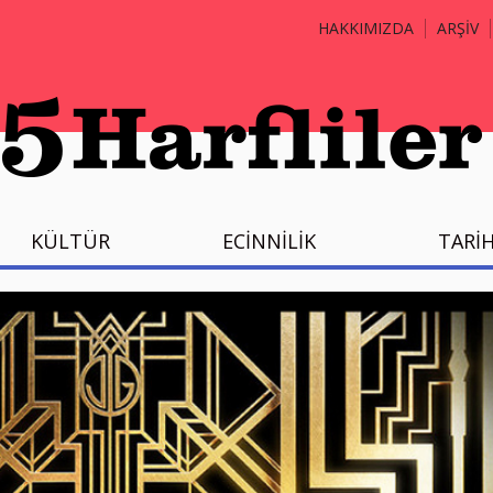
HAKKIMIZDA
ARŞİV
KÜLTÜR
ECİNNİLİK
TARİ