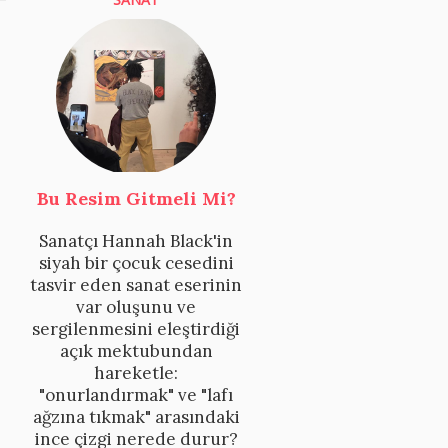
Bu Resim Gitmeli Mi?
Sanatçı Hannah Black'in
siyah bir çocuk cesedini
tasvir eden sanat eserinin
var oluşunu ve
sergilenmesini eleştirdiği
açık mektubundan
hareketle:
"onurlandırmak" ve "lafı
ağzına tıkmak" arasındaki
ince çizgi nerede durur?