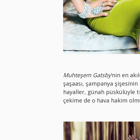
Muhteşem Gatsby
‘nin en ak
şaşaası, şampanya şişesinin 
hayaller, günah püskülüyle ti
çekime de o hava hakim olm