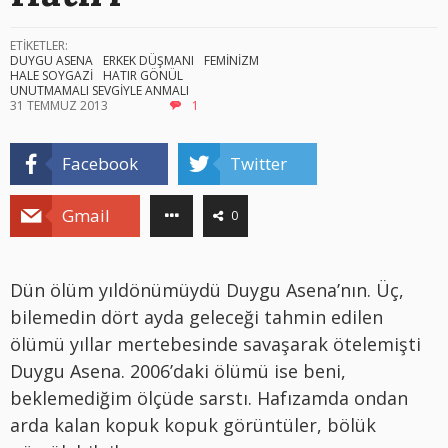
ETİKETLER:
DUYGU ASENA
ERKEK DÜŞMANI
FEMİNİZM
HALE SOYGAZİ
HATIR GÖNÜL
UNUTMAMALI SEVGİYLE ANMALI
31 TEMMUZ 2013
1
Facebook
Twitter
Gmail
0
Dün ölüm yıldönümüydü Duygu Asena’nın. Üç,
bilemedin dört ayda geleceği tahmin edilen
ölümü yıllar mertebesinde savaşarak ötelemişti
Duygu Asena. 2006’daki ölümü ise beni,
beklemediğim ölçüde sarstı. Hafızamda ondan
arda kalan kopuk kopuk görüntüler, bölük