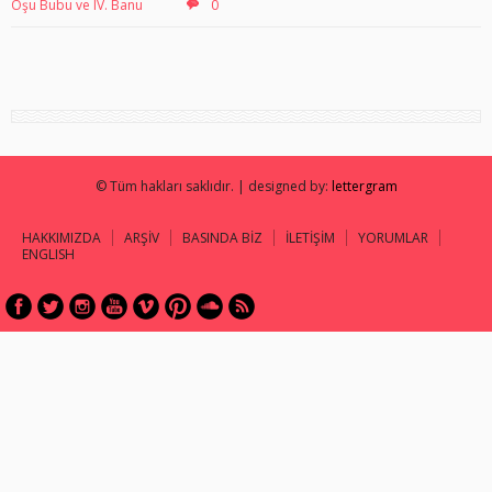
Oşu Bubu ve IV. Banu
0
© Tüm hakları saklıdır. | designed by:
lettergram
HAKKIMIZDA
ARŞİV
BASINDA BİZ
İLETİŞİM
YORUMLAR
ENGLISH