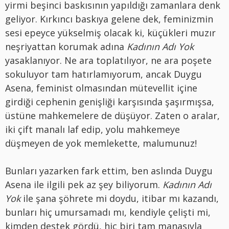
yirmi beşinci baskısının yapıldığı zamanlara denk
geliyor. Kırkıncı baskıya gelene dek, feminizmin
sesi epeyce yükselmiş olacak ki, küçükleri muzır
neşriyattan korumak adına
Kadının Adı Yok
yasaklanıyor. Ne ara toplatılıyor, ne ara poşete
sokuluyor tam hatırlamıyorum, ancak Duygu
Asena, feminist olmasından mütevellit içine
girdiği cephenin genişliği karşısında şaşırmışsa,
üstüne mahkemelere de düşüyor. Zaten o aralar,
iki çift manalı laf edip, yolu mahkemeye
düşmeyen de yok memlekette, malumunuz!
Bunları yazarken fark ettim, ben aslında Duygu
Asena ile ilgili pek az şey biliyorum.
Kadının Adı
Yok
ile şana şöhrete mi doydu, itibar mı kazandı,
bunları hiç umursamadı mı, kendiyle çelişti mi,
kimden destek gördü, hiç biri tam manasıyla