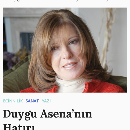
ECİNNİLİK
SANAT
YAZI
Duygu Asena’nın
Hatırı