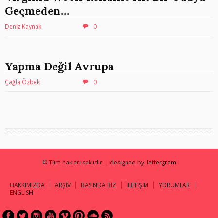
Geçmeden…
Deniz Kaynak
0
Yapma Değil Avrupa
Çağla Özbek
0
© Tüm hakları saklıdır. | designed by:
lettergram
HAKKIMIZDA
ARŞİV
BASINDA BİZ
İLETİŞİM
YORUMLAR
ENGLISH