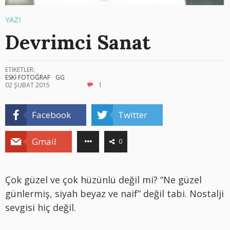
YAZI
Devrimci Sanat
ETİKETLER:
ESKİ FOTOĞRAF
GG
02 ŞUBAT 2015
1
Facebook
Twitter
Gmail
0
Çok güzel ve çok hüzünlü değil mi? “Ne güzel
günlermiş, siyah beyaz ve naif” değil tabi. Nostalji
sevgisi hiç değil.