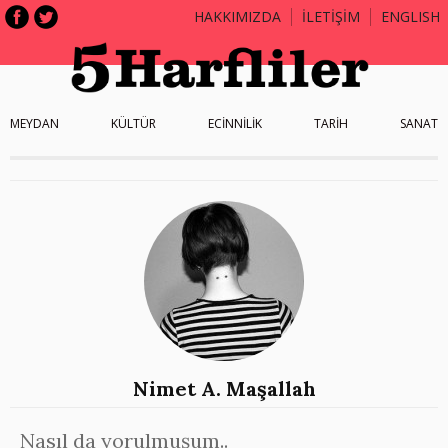
HAKKIMIZDA
İLETİŞİM
ENGLISH
MEYDAN
KÜLTÜR
ECİNNİLİK
TARİH
SANAT
Nimet A. Maşallah
Nasıl da yorulmuşum..