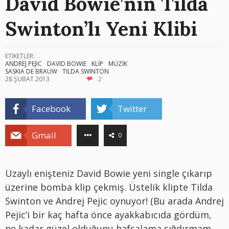
David Bowie’nin Tilda
Swinton’lı Yeni Klibi
ETİKETLER:
ANDREJ PEJIC
DAVID BOWIE
KLİP
MÜZİK
SASKIA DE BRAUW
TILDA SWINTON
28 ŞUBAT 2013
2
Facebook
Twitter
Gmail
0
Uzaylı enişteniz David Bowie yeni single çıkarıp
üzerine bomba klip çekmiş. Üstelik klipte Tilda
Swinton ve Andrej Pejic oynuyor! (Bu arada Andrej
Pejic’i bir kaç hafta önce ayakkabıcıda gördüm,
ne kadar güzel olduğunu hafsalama sığdırmam