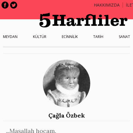
HAKKIMIZDA
İLE
MEYDAN
KÜLTÜR
ECİNNİLİK
TARİH
SANAT
Çağla Özbek
...Maşallah hocam.