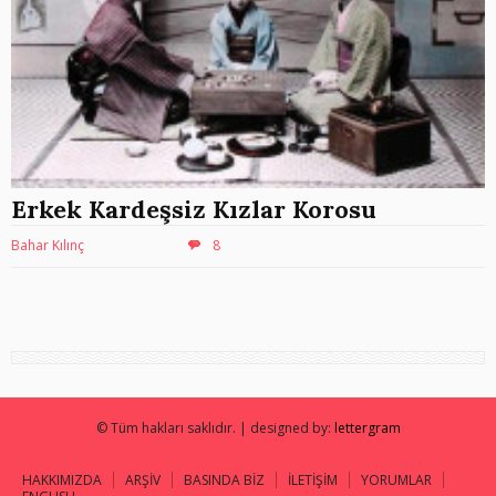
Erkek Kardeşsiz Kızlar Korosu
Bahar Kılınç
8
© Tüm hakları saklıdır. | designed by:
lettergram
HAKKIMIZDA
ARŞİV
BASINDA BİZ
İLETİŞİM
YORUMLAR