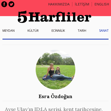
HAKKIMIZDA
İLETİŞİM
ENGLISH
MEYDAN
KÜLTÜR
ECİNNİLİK
TARİH
SANAT
Esra Özdoğan
Ayşe Ulay’ın ID:LA serisi, kent tarihçesine,