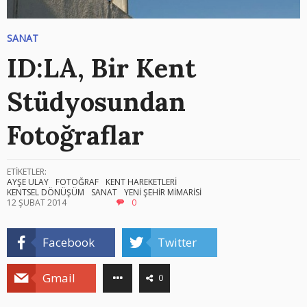
SANAT
ID:LA, Bir Kent
Stüdyosundan
Fotoğraflar
ETİKETLER:
AYŞE ULAY
FOTOĞRAF
KENT HAREKETLERİ
KENTSEL DÖNÜŞÜM
SANAT
YENİ ŞEHİR MİMARİSİ
12 ŞUBAT 2014
0
Facebook
Twitter
Gmail
0