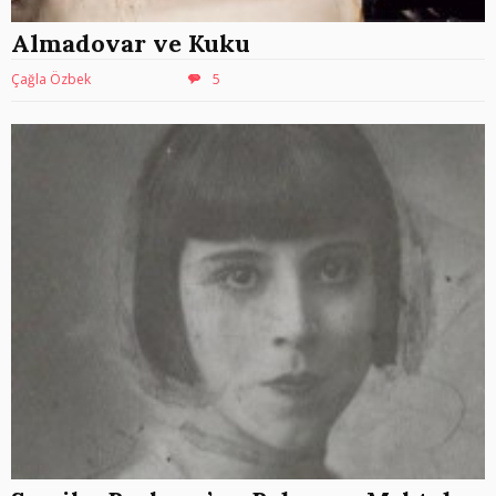
Almadovar ve Kuku
Çağla Özbek
5