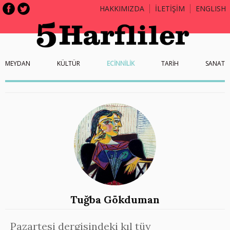
HAKKIMIZDA
İLETİŞİM
ENGLISH
MEYDAN
KÜLTÜR
ECİNNİLİK
TARİH
SANAT
Tuğba Gökduman
Pazartesi dergisindeki kıl tüy