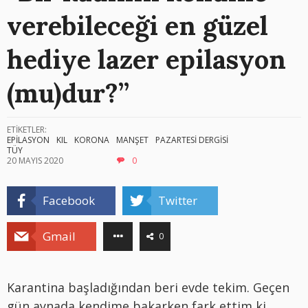
verebileceği en güzel
hediye lazer epilasyon
(mu)dur?”
ETİKETLER:
EPİLASYON
KIL
KORONA
MANŞET
PAZARTESİ DERGİSİ
TÜY
20 MAYIS 2020
0
Facebook
Twitter
Gmail
0
Karantina başladığından beri evde tekim. Geçen
gün aynada kendime bakarken fark ettim ki,