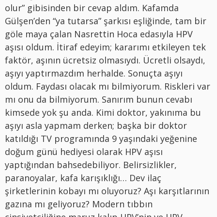
olur” gibisinden bir cevap aldım. Kafamda
Gülşen’den “ya tutarsa” şarkısı eşliğinde, tam bir
göle maya çalan Nasrettin Hoca edasıyla HPV
aşısı oldum. İtiraf edeyim; kararımı etkileyen tek
faktör, aşının ücretsiz olmasıydı. Ücretli olsaydı,
aşıyı yaptırmazdım herhalde. Sonuçta aşıyı
oldum. Faydası olacak mı bilmiyorum. Riskleri var
mı onu da bilmiyorum. Sanırım bunun cevabı
kimsede yok şu anda. Kimi doktor, yakınıma bu
aşıyı asla yapmam derken; başka bir doktor
katıldığı TV programında 9 yaşındaki yeğenine
doğum günü hediyesi olarak HPV aşısı
yaptığından bahsedebiliyor. Belirsizlikler,
paranoyalar, kafa karışıklığı… Dev ilaç
şirketlerinin kobayı mı oluyoruz? Aşı karşıtlarının
gazına mı geliyoruz? Modern tıbbın
cinsiyetçiliğine maruz kalıp HPV’nin ve HPV