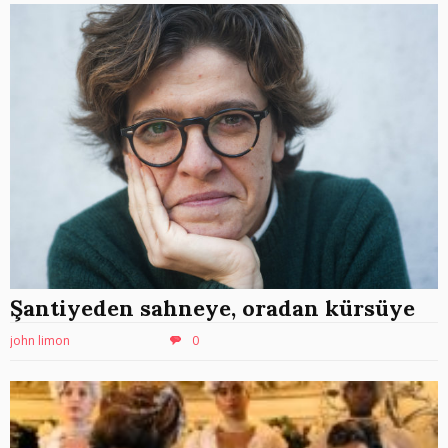
Şantiyeden sahneye, oradan kürsüye
john limon
0