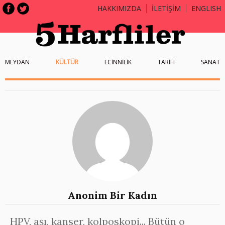
HAKKIMIZDA
İLETİŞİM
ENGLISH
MEYDAN
KÜLTÜR
ECİNNİLİK
TARİH
SANAT
Anonim Bir Kadın
HPV, aşı, kanser, kolposkopi... Bütün o