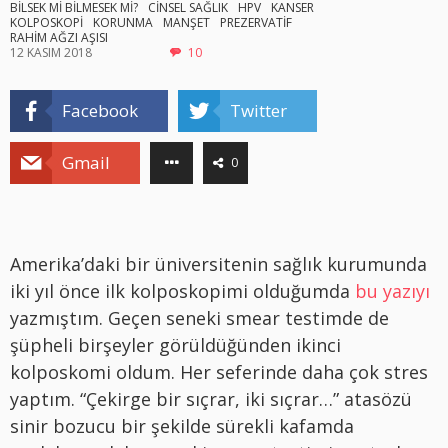
BİLSEK Mİ BİLMESEK Mİ?
CİNSEL SAĞLIK
HPV
KANSER
KOLPOSKOPİ
KORUNMA
MANŞET
PREZERVATİF
RAHİM AĞZI AŞISI
12 KASIM 2018
10
Facebook
Twitter
Gmail
0
Amerika’daki bir üniversitenin sağlık kurumunda
iki yıl önce ilk kolposkopimi olduğumda
bu yazıyı
yazmıştım. Geçen seneki smear testimde de
şüpheli birşeyler görüldüğünden ikinci
kolposkomi oldum. Her seferinde daha çok stres
yaptım. “Çekirge bir sıçrar, iki sıçrar…” atasözü
sinir bozucu bir şekilde sürekli kafamda