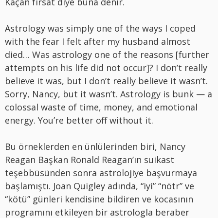
Kaçan fırsat diye buna denir.
Astrology was simply one of the ways I coped
with the fear I felt after my husband almost
died… Was astrology one of the reasons [further
attempts on his life did not occur]? I don’t really
believe it was, but I don’t really believe it wasn’t.
Sorry, Nancy, but it wasn’t. Astrology is bunk — a
colossal waste of time, money, and emotional
energy. You’re better off without it.
Bu örneklerden en ünlülerinden biri, Nancy
Reagan Başkan Ronald Reagan’ın suikast
teşebbüsünden sonra astrolojiye başvurmaya
başlamıştı. Joan Quigley adında, “iyi” “nötr” ve
“kötü” günleri kendisine bildiren ve kocasının
programını etkileyen bir astrologla beraber