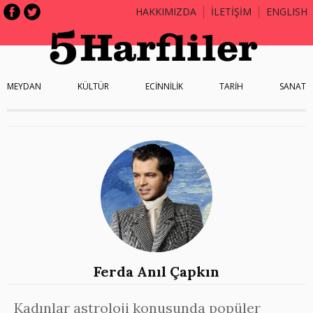
HAKKIMIZDA
İLETİŞİM
ENGLISH
MEYDAN
KÜLTÜR
ECİNNİLİK
TARİH
SANAT
Ferda Anıl Çapkın
Kadınlar astroloji konusunda popüler