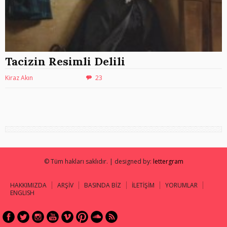
Tacizin Resimli Delili
Kiraz Akın
23
© Tüm hakları saklıdır. | designed by:
lettergram
HAKKIMIZDA
ARŞİV
BASINDA BİZ
İLETİŞİM
YORUMLAR
ENGLISH