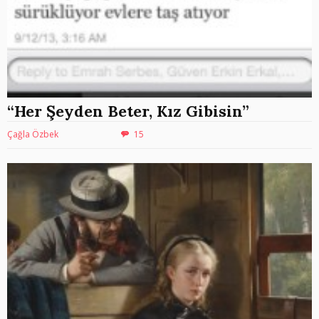
“Her Şeyden Beter, Kız Gibisin”
Çağla Özbek
15