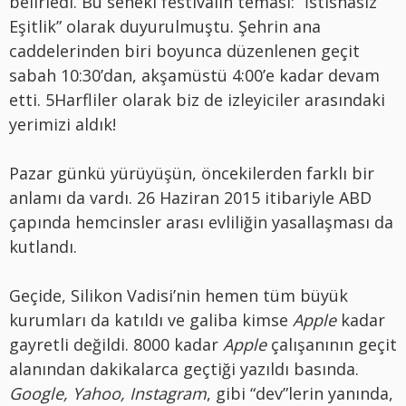
belirledi. Bu seneki festivalin teması: “İstisnasız
Eşitlik” olarak duyurulmuştu. Şehrin ana
caddelerinden biri boyunca düzenlenen geçit
sabah 10:30’dan, akşamüstü 4:00’e kadar devam
etti. 5Harfliler olarak biz de izleyiciler arasındaki
yerimizi aldık!
Pazar günkü yürüyüşün, öncekilerden farklı bir
anlamı da vardı. 26 Haziran 2015 itibariyle ABD
çapında hemcinsler arası evliliğin yasallaşması da
kutlandı.
Geçide, Silikon Vadisi’nin hemen tüm büyük
kurumları da katıldı ve galiba kimse
Apple
kadar
gayretli değildi. 8000 kadar
Apple
çalışanının geçit
alanından dakikalarca geçtiği yazıldı basında.
Google, Yahoo, Instagram
, gibi “dev”lerin yanında,