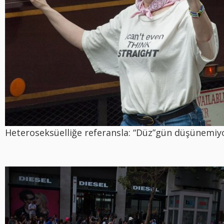
Heteroseksüelliğe referansla: “Düz”gün düşünemiy