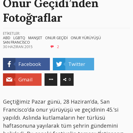
Onur Geçidi’nden
Fotoğraflar
ETİKETLER:
ABD
LGBTQ
MANŞET
ONUR GEÇİDİ
ONUR YÜRÜYÜŞÜ
SAN FRANCİSCO
30 HAZIRAN 2015
2
Facebook
Twitter
Gmail
0
Geçtiğimiz Pazar günü, 28 Haziran’da, San
Francisco’da onur yürüyüşü ve geçidinin 45.’si
yapıldı. Aslında kutlamaların her türlüsü
haftasonuna yayılarak tüm şehrin gündemini