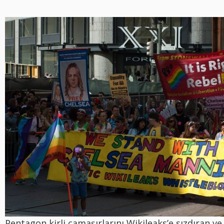
Pentagon kirli çamaşırlarını Wikileaks’e sızdıran v