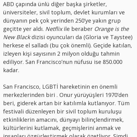
ABD çapında ünlü diğer başka şirketler,
üniversiteler, sivil toplum, devlet kurumları ve
dünyanın pek çok yerinden 250’ye yakın grup
geçitte yer aldı.
Netflix
ile beraber
Orange is the
New Black
dizisi oyuncuları da (Gloria ve Taystee)
herkese el salladı (bu çok önemli). Geçide katılan,
izleyen kişi sayısının 2 milyon olduğu tahmin
ediliyor. San Francisco’nun nüfusu ise 850.000
kadar.
San Francisco, LGBTİ hareketinin en önemli
merkezlerinden biri . Onur yürüyüşleri 1970’den
beri, giderek artan bir katılımla kutlanıyor. Tüm
festivali düzenleyen bir sivil toplum kuruluşu
etkinliklerin amacını, dünyayı bilinçlendirmek,
kültürlerini kutlamak, geçmişlerini anmak ve
insanları özgürleştirmek olarak özetliyor. Şimdi