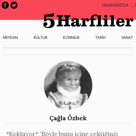
HAKKIMIZDA
MEYDAN
KÜLTÜR
ECİNNİLİK
TARİH
SANAT
Çağla Özbek
*Kokluyor* "Böyle bunu içine çektiğiniz