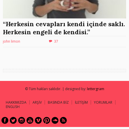
“Herkesin cevapları kendi içinde saklı.
Herkesin engeli de kendisi.”
john limon
37
© Tüm hakları saklıdır. | designed by:
lettergram
HAKKIMIZDA
ARŞİV
BASINDA BİZ
İLETİŞİM
YORUMLAR
ENGLISH