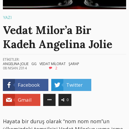
YAZI
Vedat Milor’a Bir
Kadeh Angelina Jolie
ETİKETLER:
ANGELINA JOLIE
GG
VEDAT MİLORAT
ŞARAP
08 NISAN 2014
2
Facebook
Twitter
Gmail
0
Hayata bir duruş olarak “nom nom nom”un