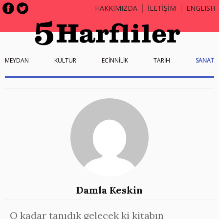
HAKKIMIZDA
İLETİŞİM
ENGLISH
MEYDAN
KÜLTÜR
ECİNNİLİK
TARİH
SANAT
Damla Keskin
O kadar tanıdık gelecek ki kitabın