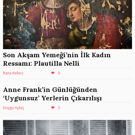
Son Akşam Yemeği’nin İlk Kadın
Ressamı: Plautilla Nelli
Rana Kelleci
0
Anne Frank’in Günlüğünden
‘Uygunsuz’ Yerlerin Çıkarılışı
Duygu Aytaç
3