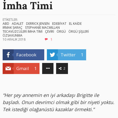
İmha Timi
ETİKETLER:
ABD
ADALET
DERRICK JENSEN
EDEBİYAT
EL KAİDE
IRMAK SARAÇ
STEPHANIE MACMILLAN
TECAVÜZCÜLERİ İMHA TİMİ
ÇEVİRİ
ÖRGÜ
ÖRGÜ ŞİŞLERİ
ÖZSAVUNMA
10 ARALIK 2018
1
Facebook
Twitter
1
Gmail
1
2
“Her şey annemin en iyi arkadaşı Brigitte ile
başladı. Onun devrimci olmak gibi bir niyeti yoktu.
Tek istediği olağanüstü kazaklar örmekti.”