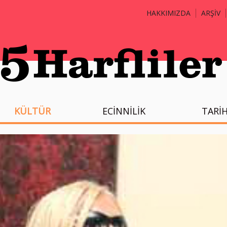
HAKKIMIZDA
ARŞİV
KÜLTÜR
ECİNNİLİK
TARİ