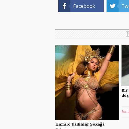
Facebook
Twi
Bir
düş
Seda
Hamile Kadınlar Sokağa