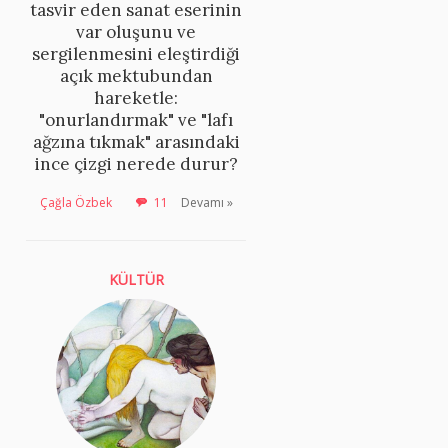
tasvir eden sanat eserinin
var oluşunu ve
sergilenmesini eleştirdiği
açık mektubundan
hareketle:
"onurlandırmak" ve "lafı
ağzına tıkmak" arasındaki
ince çizgi nerede durur?
Çağla Özbek
11
Devamı »
KÜLTÜR