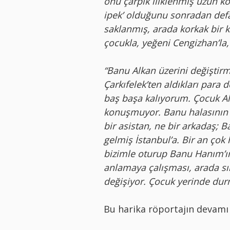
önü çarpık iliklenmiş uzun ko
ipek’ olduğunu sonradan defal
saklanmış, arada korkak bir k
çocukla, yeğeni Cengizhan’la,
“Banu Alkan üzerini değiştirm
Çarkıfelek’ten aldıkları para 
baş başa kalıyorum. Çocuk Alm
konuşmuyor. Banu halasının g
bir asistan, ne bir arkadaş; B
gelmiş İstanbul’a. Bir an çok
bizimle oturup Banu Hanım’ın
anlamaya çalışması, arada sık
değişiyor. Çocuk yerinde dur
Bu harika röportajın devamı