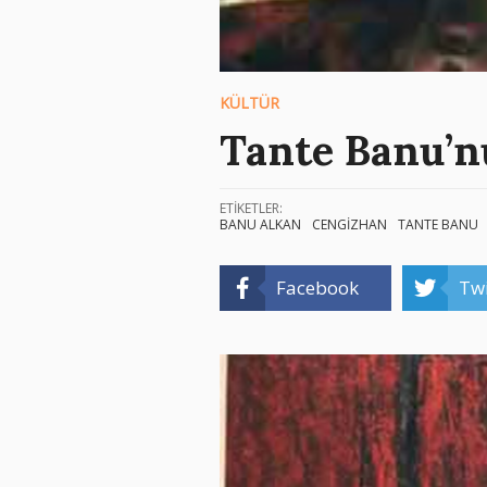
KÜLTÜR
Tante Banu’n
ETİKETLER:
BANU ALKAN
CENGİZHAN
TANTE BANU
Facebook
Twi