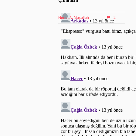
Çıkmasın
Nimet A. Maşallah
2