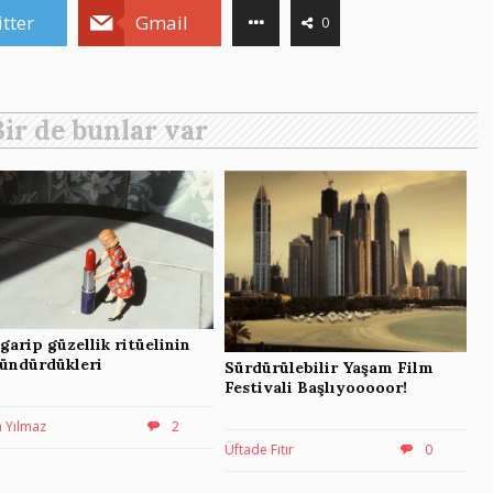
tter
Gmail
0
Bir de bunlar var
 garip güzellik ritüelinin
ündürdükleri
Sürdürülebilir Yaşam Film
Festivali Başlıyooooor!
 Yılmaz
2
Üftade Fıtır
0