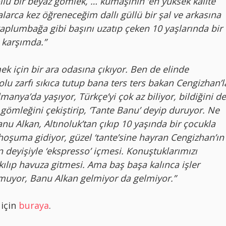
llu bir beyaz gömlek, … kumaşının ‘en yüksek kalite
arca kez öğreneceğim dallı güllü bir şal ve arkasına
aplumbağa gibi başını uzatıp çeken 10 yaşlarında bir
 karşımda.”
ek için bir ara odasına çıkıyor. Ben de elinde
dolu zarfı sıkıca tutup bana ters ters bakan Cengizhan’l
anya’da yaşıyor, Türkçe’yi çok az biliyor, bildiğini de
ömleğini çekiştirip, ‘Tante Banu’ deyip duruyor. Ne
anu Alkan, Altınoluk’tan çıkıp 10 yaşında bir çocukla
 hoşuma gidiyor, güzel ‘tante’sine hayran Cengizhan’ın
 deyişiyle ‘ekspresso’ içmesi. Konuştuklarımızı
ılıp havuza gitmesi. Ama baş başa kalınca işler
muyor, Banu Alkan gelmiyor da gelmiyor.”
 için
buraya
.