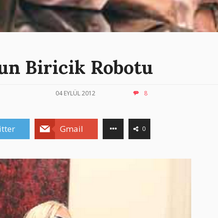
un Biricik Robotu
04 EYLÜL 2012
8
tter
Gmail
0