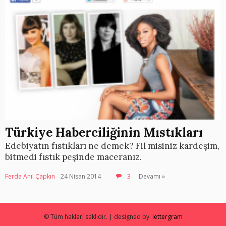
Türkiye Haberciliğinin Mıstıkları
Edebiyatın fıstıkları ne demek? Fil misiniz kardeşim,
bitmedi fıstık peşinde maceranız.
Ferda Anıl Çapkın
24 Nisan 2014
3
Devamı »
© Tüm hakları saklıdır. | designed by:
lettergram