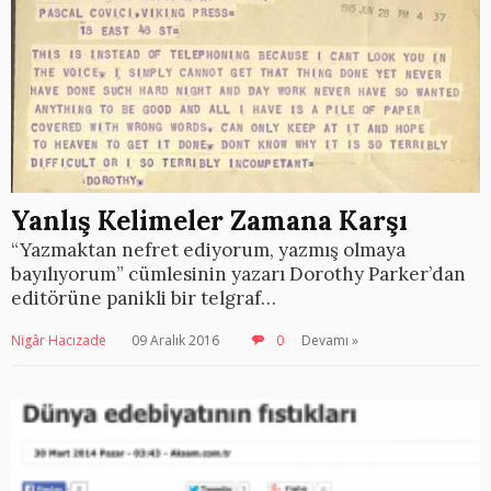
Yanlış Kelimeler Zamana Karşı
“Yazmaktan nefret ediyorum, yazmış olmaya
bayılıyorum” cümlesinin yazarı Dorothy Parker’dan
editörüne panikli bir telgraf…
Nigâr Hacızade
09 Aralık 2016
0
Devamı »