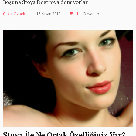
Boşuna Stoya Destroya demiyorlar.
Çağla Özbek
15 Nisan 2013
1
Devamı »
Stoya İle Ne Ortak Özelliğiniz Var?