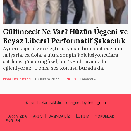
Gülünecek Ne Var? Hüzün Üçgeni ve
Beyaz Liberal Performatif Şakacılık
Aynen kapitalizm eleştirisi yapan bir sanat eserinin
milyarlarca dolara ultra zengin koleksiyonculara
satılması gibi döngüsel, bir “kendi aramızda
eğleniyoruz” ironisi söz konusu burada da.
Pınar Üzeltüzenci
02 Kasım 2022
0
Devamı »
© Tüm hakları saklıdır. | designed by:
lettergram
HAKKIMIZDA
ARŞİV
BASINDA BİZ
İLETİŞİM
YORUMLAR
ENGLISH