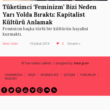
Tüketimci ‘Feminizm’ Bizi Neden
Yarı Yolda Bıraktı: Kapitalist
Kültürü Anlamak
Feminizm başka türlü bir kültürün hayalini
kurmaktı.
Selen Güler
19 Şubat 2019
0
Devamı »
© Tüm hakları saklıdır. | designed by:
lettergram
HAKKIMIZDA
ARŞİV
BASINDA BİZ
İLETİŞİM
YORUMLAR
ENGLISH