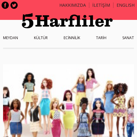
HAKKIMIZDA
İLETİŞİM
ENGLISH
MEYDAN
KÜLTÜR
ECİNNİLİK
TARİH
SANAT