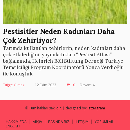
Pestisitler Neden Kadınları Daha
Çok Zehirliyor?
Tarımda kullanılan zehirlerin, neden kadınları daha
çok etkilediğini, yayımladıkları “Pestisit Atlası”
bağlamında, Heinrich Böll Stiftung Derneği Türkiye
Temsilciliği Program Koordinatörü Yonca Verdioğlu
ile konuştuk.
Tuğçe Yılmaz
12 Ekim 2023
0
Devamı »
© Tüm hakları saklıdır. | designed by:
lettergram
HAKKIMIZDA
ARŞİV
BASINDA BİZ
İLETİŞİM
YORUMLAR
ENGLISH