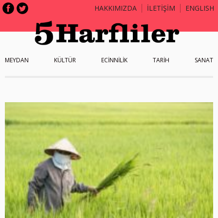
HAKKIMIZDA
İLETİŞİM
ENGLISH
MEYDAN
KÜLTÜR
ECİNNİLİK
TARİH
SANAT