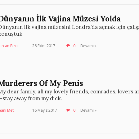
Dünyanın İlk Vajina Müzesi Yolda
Dünyanın ilk vajina müzesini Londra’da açmak için çalış
konuştuk.
ircan Birol
26 Ekim 2017
0
Devamı »
Murderers Of My Penis
My dear family, all my lovely friends, comrades, lovers
—stay away from my dick.
Gani Met
16 Mayıs 2017
0
Devamı »