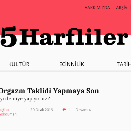
HAKKIMIZDA
ARŞİV
KÜLTÜR
ECİNNİLİK
TARİ
Orgazm Taklidi Yapmaya Son
İyi de niye yapıyoruz?
Tuğba
30 Ocak 2019
1
Devamı »
Gökduman