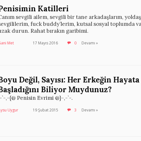
Penisimin Katilleri
Canım sevgili ailem, sevgili bir tane arkadaşlarım, yoldaş
sevgililerim, fuck buddy’lerim, kutsal sosyal toplumda v
uzak durun. Rahat bırakın garibimi.
Gani Met
17 Mayıs 2016
0
Devamı »
Boyu Değil, Sayısı: Her Erkeğin Hayata 
Başladığını Biliyor Muydunuz?
.-`-,-{@ Penisin Evrimi @}-,-`-.
Aysu Uygur
19 Şubat 2015
3
Devamı »