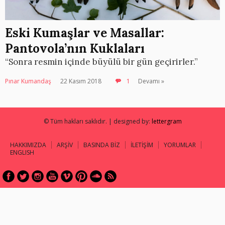
Eski Kumaşlar ve Masallar:
Pantovola’nın Kuklaları
“Sonra resmin içinde büyülü bir gün geçirirler.”
Pınar Kumandaş
22 Kasım 2018
1
Devamı »
© Tüm hakları saklıdır. | designed by:
lettergram
HAKKIMIZDA
ARŞİV
BASINDA BİZ
İLETİŞİM
YORUMLAR
ENGLISH