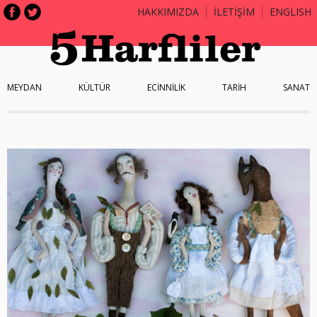
HAKKIMIZDA
İLETİŞİM
ENGLISH
MEYDAN
KÜLTÜR
ECİNNİLİK
TARİH
SANAT