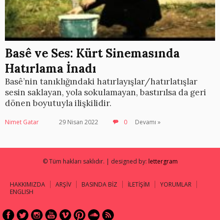
Basê ve Ses: Kürt Sinemasında
Hatırlama İnadı
Basê’nin tanıklığındaki hatırlayışlar/hatırlatışlar
sesin saklayan, yola sokulamayan, bastırılsa da geri
dönen boyutuyla ilişkilidir.
Nimet Gatar
29 Nisan 2022
0
Devamı »
© Tüm hakları saklıdır. | designed by:
lettergram
HAKKIMIZDA
ARŞİV
BASINDA BİZ
İLETİŞİM
YORUMLAR
ENGLISH