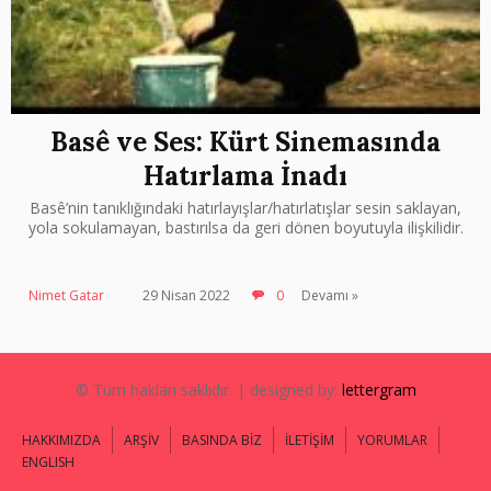
Basê ve Ses: Kürt Sinemasında
Hatırlama İnadı
Basê’nin tanıklığındaki hatırlayışlar/hatırlatışlar sesin saklayan,
yola sokulamayan, bastırılsa da geri dönen boyutuyla ilişkilidir.
Nimet Gatar
29 Nisan 2022
0
Devamı »
© Tüm hakları saklıdır. | designed by:
lettergram
HAKKIMIZDA
ARŞİV
BASINDA BİZ
İLETİŞİM
YORUMLAR
ENGLISH