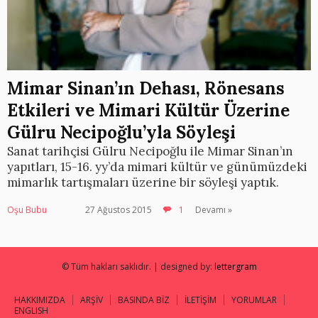
Mimar Sinan’ın Dehası, Rönesans
Etkileri ve Mimari Kültür Üzerine
Gülru Necipoğlu’yla Söyleşi
Sanat tarihçisi Gülru Necipoğlu ile Mimar Sinan’ın
yapıtları, 15-16. yy’da mimari kültür ve günümüzdeki
mimarlık tartışmaları üzerine bir söyleşi yaptık.
Oşu Bubu
27 Ağustos 2015
1
Devamı »
© Tüm hakları saklıdır. | designed by:
lettergram
HAKKIMIZDA
ARŞİV
BASINDA BİZ
İLETİŞİM
YORUMLAR
ENGLISH