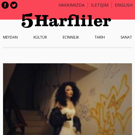
HAKKIMIZDA
İLETİŞİM
ENGLISH
MEYDAN
KÜLTÜR
ECİNNİLİK
TARİH
SANAT