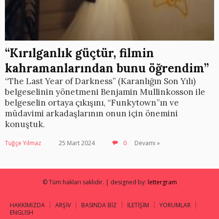
“Kırılganlık güçtür, filmin
kahramanlarından bunu öğrendim”
“The Last Year of Darkness” (Karanlığın Son Yılı)
belgeselinin yönetmeni Benjamin Mullinkosson ile
belgeselin ortaya çıkışını, “Funkytown”ın ve
müdavimi arkadaşlarının onun için önemini
konuştuk.
Tuğçe Yılmaz
25 Mart 2024
0
Devamı »
© Tüm hakları saklıdır. | designed by:
lettergram
HAKKIMIZDA
ARŞİV
BASINDA BİZ
İLETİŞİM
YORUMLAR
ENGLISH