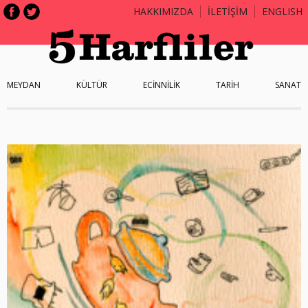
HAKKIMIZDA
İLETİŞİM
ENGLISH
MEYDAN
KÜLTÜR
ECİNNİLİK
TARİH
SANAT