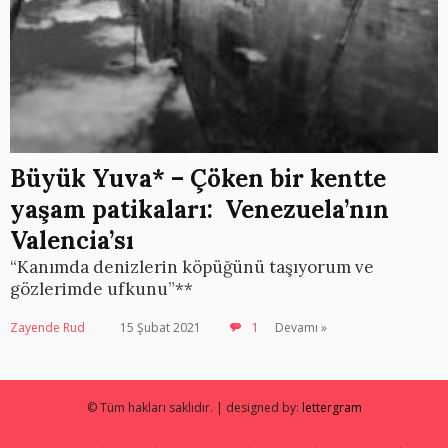
Büyük Yuva* – Çöken bir kentte
yaşam patikaları: Venezuela’nın
Valencia’sı
“Kanımda denizlerin köpüğünü taşıyorum ve
gözlerimde ufkunu”**
Zayende Rud
15 Şubat 2021
1
Devamı »
© Tüm hakları saklıdır. | designed by:
lettergram