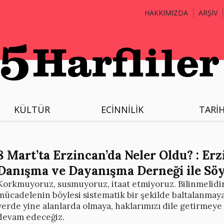
HAKKIMIZDA
ARŞİV
KÜLTÜR
ECİNNİLİK
TARİ
8 Mart’ta Erzincan’da Neler Oldu? : Er
Danışma ve Dayanışma Derneği ile Söy
Korkmuyoruz, susmuyoruz, itaat etmiyoruz. Bilinmelidir
mücadelenin böylesi sistematik bir şekilde baltalanmaya 
yerde yine alanlarda olmaya, haklarımızı dile getirme
devam edeceğiz.