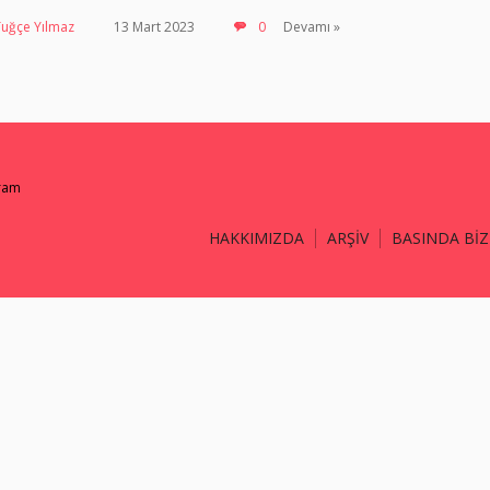
Tuğçe Yılmaz
13 Mart 2023
0
Devamı »
gram
HAKKIMIZDA
ARŞİV
BASINDA BİZ