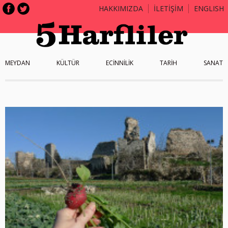
HAKKIMIZDA
İLETİŞİM
ENGLISH
MEYDAN
KÜLTÜR
ECİNNİLİK
TARİH
SANAT