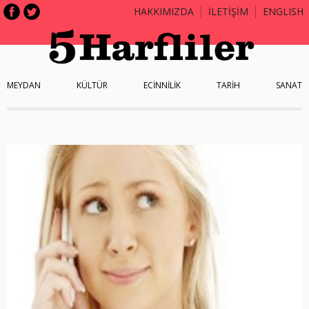
HAKKIMIZDA
İLETİŞİM
ENGLISH
MEYDAN
KÜLTÜR
ECİNNİLİK
TARİH
SANAT