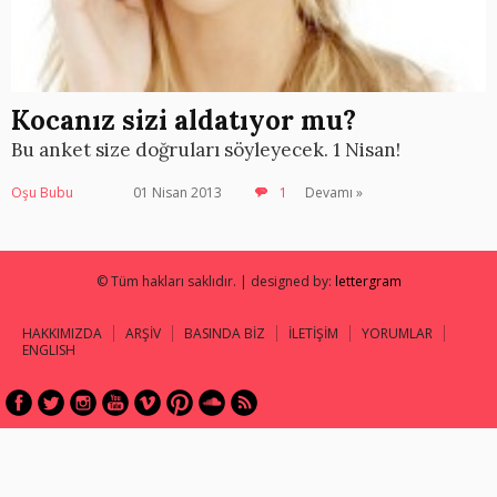
Kocanız sizi aldatıyor mu?
Bu anket size doğruları söyleyecek. 1 Nisan!
Oşu Bubu
01 Nisan 2013
1
Devamı »
© Tüm hakları saklıdır. | designed by:
lettergram
HAKKIMIZDA
ARŞİV
BASINDA BİZ
İLETİŞİM
YORUMLAR
ENGLISH