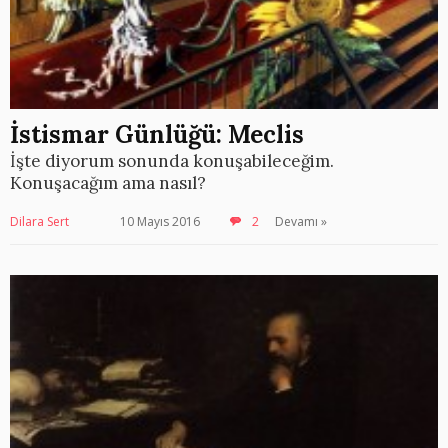
İstismar Günlüğü: Meclis
İşte diyorum sonunda konuşabileceğim.
Konuşacağım ama nasıl?
Dilara Sert
10 Mayıs 2016
2
Devamı »