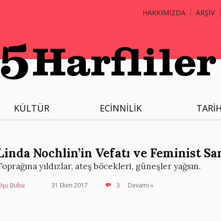
HAKKIMIZDA
ARŞİV
KÜLTÜR
ECİNNİLİK
TARİ
Linda Nochlin’in Vefatı ve Feminist S
Toprağına yıldızlar, ateş böcekleri, güneşler yağsın.
Oşu Bubu
31 Ekim 2017
3
Devamı »