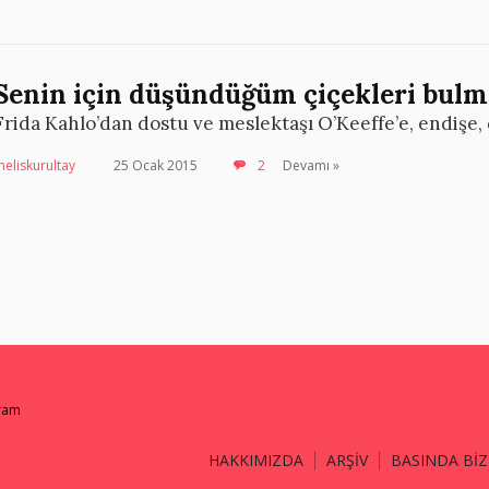
Senin için düşündüğüm çiçekleri bulm
Frida Kahlo’dan dostu ve meslektaşı O’Keeffe’e, endişe,
eliskurultay
25 Ocak 2015
2
Devamı »
gram
HAKKIMIZDA
ARŞİV
BASINDA BİZ