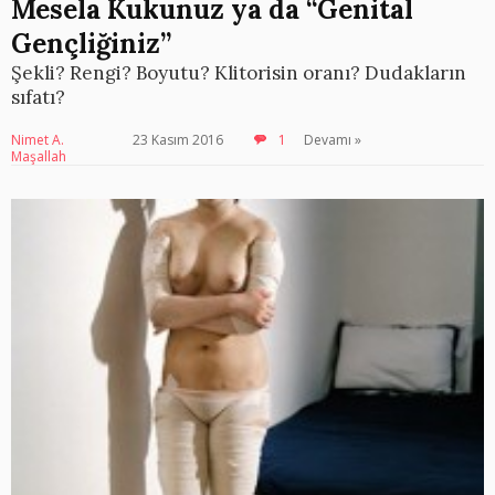
Mesela Kukunuz ya da “Genital
Gençliğiniz”
Şekli? Rengi? Boyutu? Klitorisin oranı? Dudakların
sıfatı?
Nimet A.
23 Kasım 2016
1
Devamı »
Maşallah