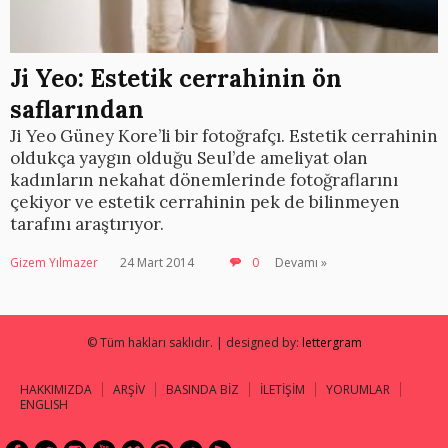
Ji Yeo: Estetik cerrahinin ön
saflarından
Ji Yeo Güney Kore’li bir fotoğrafçı. Estetik cerrahinin
oldukça yaygın olduğu Seul’de ameliyat olan
kadınların nekahat dönemlerinde fotoğraflarını
çekiyor ve estetik cerrahinin pek de bilinmeyen
tarafını araştırıyor.
Gizem Yılmazer
24 Mart 2014
0
Devamı »
© Tüm hakları saklıdır. | designed by:
lettergram
HAKKIMIZDA
ARŞİV
BASINDA BİZ
İLETİŞİM
YORUMLAR
ENGLISH