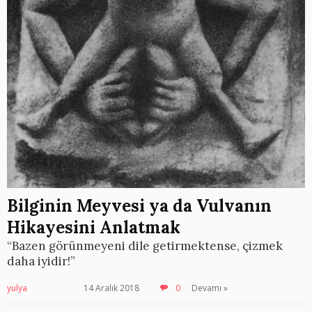
Bilginin Meyvesi ya da Vulvanın
Hikayesini Anlatmak
“Bazen görünmeyeni dile getirmektense, çizmek
daha iyidir!”
yulya
14 Aralık 2018
0
Devamı »