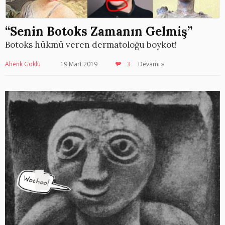
“Senin Botoks Zamanın Gelmiş”
Botoks hükmü veren dermatoloğu boykot!
Ahenk Göklü
19 Mart 2019
3
Devamı »