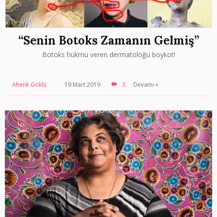
“Senin Botoks Zamanın Gelmiş”
Botoks hükmü veren dermatoloğu boykot!
Ahenk Göklü
19 Mart 2019
3
Devamı »