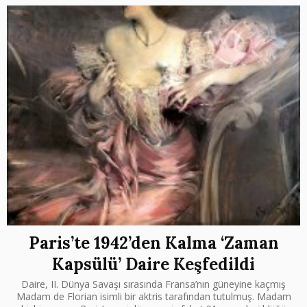
Paris’te 1942’den Kalma ‘Zaman
Kapsülü’ Daire Keşfedildi
Daire, II. Dünya Savaşı sırasında Fransa’nın güneyine kaçmış
Madam de Florian isimli bir aktris tarafından tutulmuş. Madam