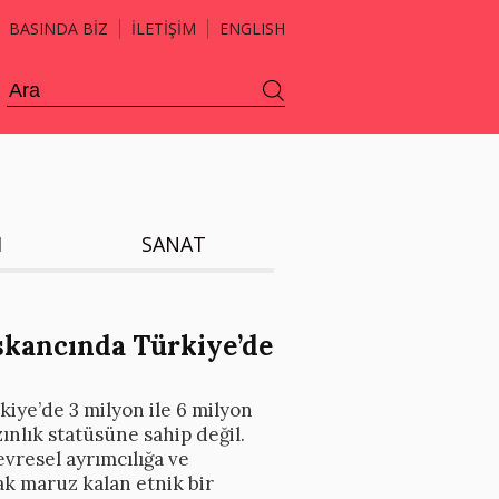
BASINDA BİZ
İLETİŞİM
ENGLISH
H
SANAT
skancında Türkiye’de
iye’de 3 milyon ile 6 milyon
ınlık statüsüne sahip değil.
evresel ayrımcılığa ve
ak maruz kalan etnik bir