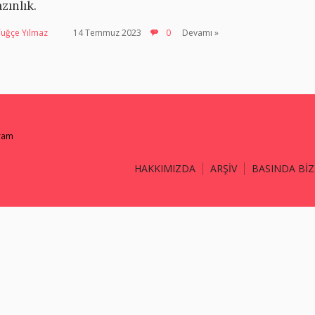
azınlık.
Tuğçe Yılmaz
14 Temmuz 2023
0
Devamı »
gram
HAKKIMIZDA
ARŞİV
BASINDA BİZ