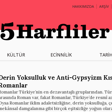
HAKKIMIZDA
ARŞİV
KÜLTÜR
ECİNNİLİK
TARİ
Derin Yoksulluk ve Anti-Gypsyizm Kı
Romanlar
Romanlar Türkiye’nin en dezavantajlı gruplarından. Türk
arasında Roman var, fakat Romanlar, Türkiye’de resmî az
Oysa Romanlar iklim adaletsizliğine, derin yoksulluğa, ç
mekânsal damgalanma gibi birçok eşitsizliğe yoğun olar