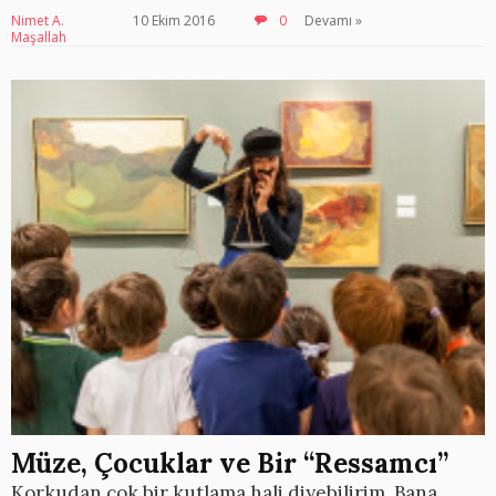
Nimet A.
10 Ekim 2016
0
Devamı »
Maşallah
Müze, Çocuklar ve Bir “Ressamcı”
Korkudan çok bir kutlama hali diyebilirim. Bana