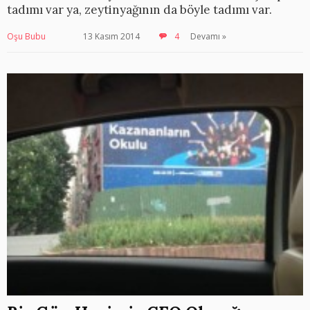
tadımı var ya, zeytinyağının da böyle tadımı var.
Oşu Bubu
13 Kasım 2014
4
Devamı »