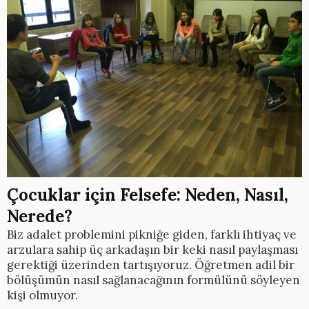
Çocuklar için Felsefe: Neden, Nasıl,
Nerede?
Biz adalet problemini pikniğe giden, farklı ihtiyaç ve
arzulara sahip üç arkadaşın bir keki nasıl paylaşması
gerektiği üzerinden tartışıyoruz. Öğretmen adil bir
bölüşümün nasıl sağlanacağının formülünü söyleyen
kişi olmuyor.