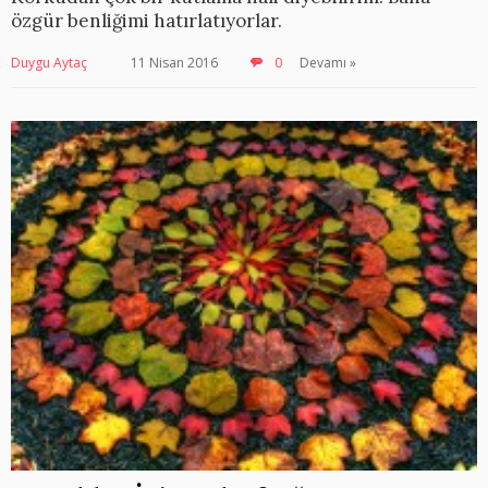
özgür benliğimi hatırlatıyorlar.
Duygu Aytaç
11 Nisan 2016
0
Devamı »