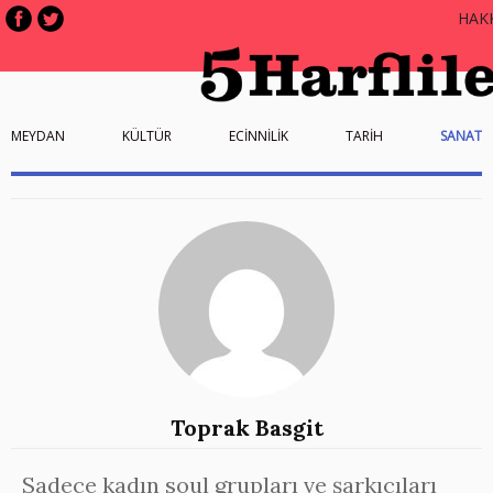
HAK
MEYDAN
KÜLTÜR
ECİNNİLİK
TARİH
SANAT
Toprak Basgit
Sadece kadın soul grupları ve şarkıcıları