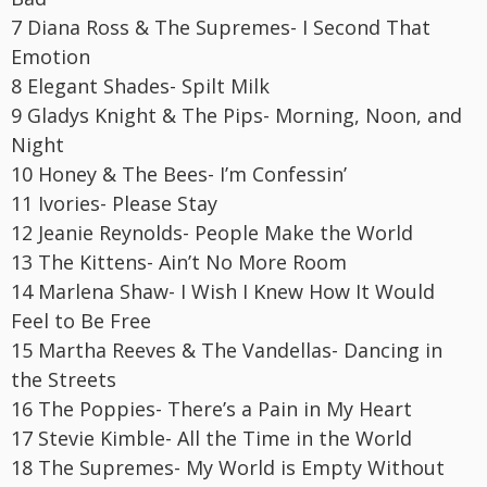
7 Diana Ross & The Supremes- I Second That
Emotion
8 Elegant Shades- Spilt Milk
9 Gladys Knight & The Pips- Morning,
Noon
, and
Night
10 Honey & The Bees- I’m Confessin’
11 Ivories- Please Stay
12 Jeanie Reynolds- People Make the World
13 The Kittens- Ain’t No More Room
14 Marlena Shaw- I Wish I Knew How It Would
Feel to Be Free
15 Martha Reeves & The Vandellas- Dancing in
the Streets
16 The Poppies- There’s a Pain in My Heart
17 Stevie Kimble- All the Time in the World
18 The Supremes- My World is Empty Without