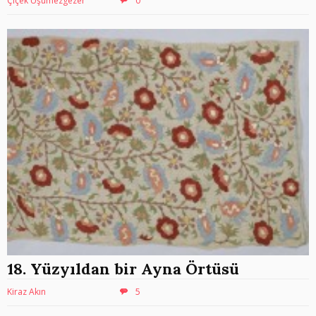
Çiçek Üşümezgezer
0
18. Yüzyıldan bir Ayna Örtüsü
Kiraz Akın
5