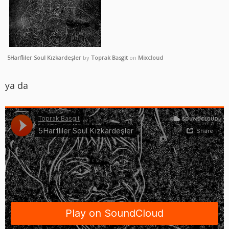
5Harfliler Soul Kızkardeşler
by
Toprak Basgit
on
Mixcloud
ya da