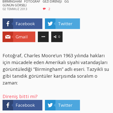
BIRMINGHAM
FOTOĞRAF
GEZİ DİRENİŞİ
GG
GÜNÜN GÖRSELİ
02 TEMMUZ 2013
2
Facebook
Twitter
Gmail
0
Fotoğraf, Charles Moore’un 1963 yılında hakları
için mücadele eden Amerikalı siyahi vatandaşları
görüntülediği “Birmingham” adlı eseri. Tazyikli su
gibi tanıdık görüntüler karşısında soralım o
zaman:
Direniş bitti mi?
Facebook
Twitter