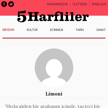
HAKKIMIZDA
İLETİŞİM
ENGLISH
MEYDAN
KÜLTÜR
ECİNNİLİK
TARİH
SANAT
Limoni
"Hızla giden bir arabanın içinde, tacizci bir