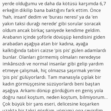
yerde olduğumu ve daha da kötüsü karşımda 6,7
erkeğin dikilip bana baktığını fark ettim. Önce
‘hah, insan!’ dedim ve ‘burası neresi’ ya da ‘en
yakın taksi durağı nerede’ gibi sorular soracak
oldum ancak birkaç saniyede kendime geldim.
Arabanın içinde şoförle dövüşüp kendisini giden
arabadan aşağıya atan bir kadına, ayağa
kalktığında tabiri caizse ‘pis pis’ gülen adamlardı
bunlar. Olanları görmemiş olmaları neredeyse
imkânsızdı ve normal insanlar gibi gelip yardım
etmeye çalışmak, hiç olmazsa şaşırmak yerine
‘pis pis’ gülüyorlardı. Tam manasıyla çıplak bir
kadın görmüşçesine süzüyorlardı beni baştan
aşağıya. Arkamı dönüp gördüğüm en geniş yola
doğru nasıl koştum, neden koştum, bilmiyorum…
Çok büyük bir şans eseri, delicesine koşarken
uzakta bir taksi gördüm, yönümü ona çevirdim,