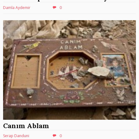
Damla Aydemir
0
Canım Ablam
Serap Danduni
0