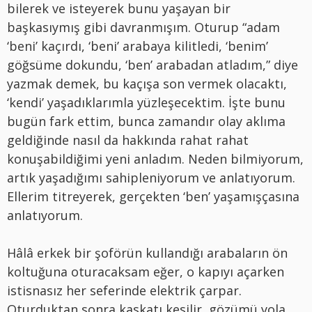
bilerek ve isteyerek bunu yaşayan bir
başkasıymış gibi davranmışım. Oturup “adam
‘beni’ kaçırdı, ‘beni’ arabaya kilitledi, ‘benim’
göğsüme dokundu, ‘ben’ arabadan atladım,” diye
yazmak demek, bu kaçışa son vermek olacaktı,
‘kendi’ yaşadıklarımla yüzleşecektim. İşte bunu
bugün fark ettim, bunca zamandır olay aklıma
geldiğinde nasıl da hakkında rahat rahat
konuşabildiğimi yeni anladım. Neden bilmiyorum,
artık yaşadığımı sahipleniyorum ve anlatıyorum.
Ellerim titreyerek, gerçekten ‘ben’ yaşamışçasına
anlatıyorum.
Hâlâ erkek bir şoförün kullandığı arabaların ön
koltuğuna oturacaksam eğer, o kapıyı açarken
istisnasız her seferinde elektrik çarpar.
Oturduktan sonra kaskatı kesilir, gözümü yola