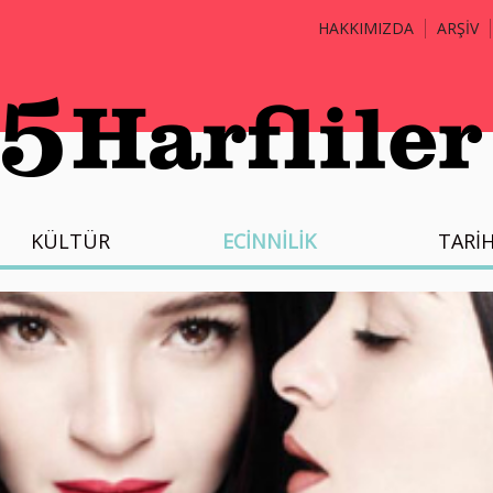
HAKKIMIZDA
ARŞİV
KÜLTÜR
ECİNNİLİK
TARİ