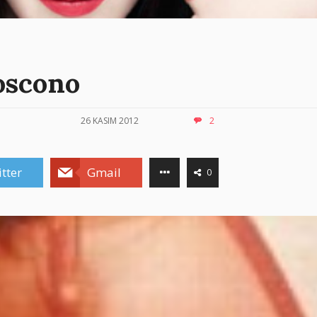
oscono
26 KASIM 2012
2
tter
Gmail
0