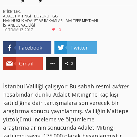
ETİKETLER:
ADALET MİTİNGİ
DUYURU
GG
HAK HUKUK ADALET VE RAKAMLAR
MALTEPE MEYDANI
İSTANBUL VALİLİĞİ
10 TEMMUZ 2017
0
Facebook
Twitter
Gmail
0
İstanbul Valiliği çalışıyor: Bu sabah resmi
twitter
hesabından dünkü Adalet Mitingi’ne kaç kişi
katıldığına dair tartışmalara son verecek bir
araştırma sonucu yayınlanmış. Valiliğin Maltepe
yüzölçümü inceleme ve ölçümleme
araştırmalarının sonucunda Adalet Mitingi
katılımcı sayısı 175.000 olarak hesaplanmıştır.