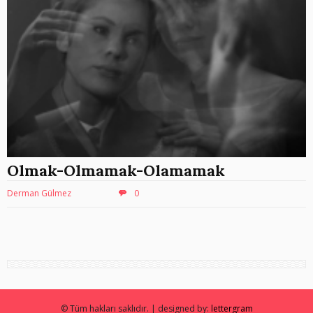
Olmak-Olmamak-Olamamak
Derman Gülmez
0
© Tüm hakları saklıdır. | designed by:
lettergram