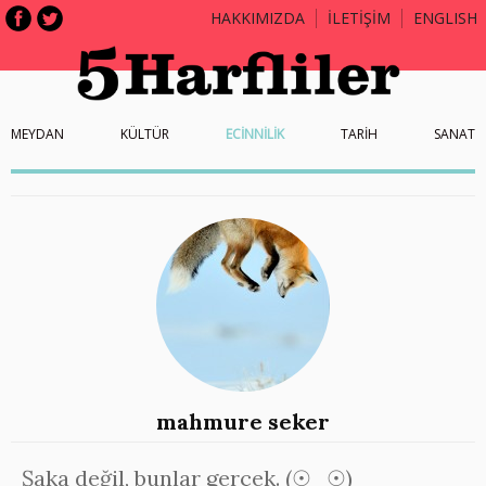
HAKKIMIZDA
İLETİŞİM
ENGLISH
MEYDAN
KÜLTÜR
ECİNNİLİK
TARİH
SANAT
mahmure seker
Şaka değil, bunlar gerçek. (☉_☉)