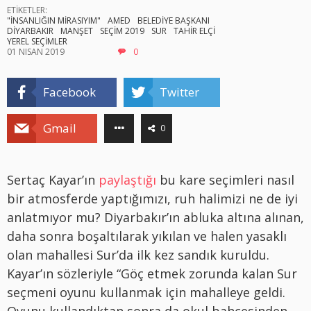
ETİKETLER:
"İNSANLIĞIN MİRASIYIM"
AMED
BELEDİYE BAŞKANI
DİYARBAKIR
MANŞET
SEÇİM 2019
SUR
TAHİR ELÇİ
YEREL SEÇİMLER
01 NISAN 2019
0
Facebook
Twitter
Gmail
0
Sertaç Kayar’ın
paylaştığı
bu kare seçimleri nasıl
bir atmosferde yaptığımızı, ruh halimizi ne de iyi
anlatmıyor mu? Diyarbakır’ın abluka altına alınan,
daha sonra boşaltılarak yıkılan ve halen yasaklı
olan mahallesi Sur’da ilk kez sandık kuruldu.
Kayar’ın sözleriyle “Göç etmek zorunda kalan Sur
seçmeni oyunu kullanmak için mahalleye geldi.
Oyunu kullandıktan sonra da okul bahçesinden