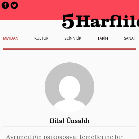
MEYDAN
KÜLTÜR
ECİNNİLİK
TARİH
SANAT
Hilal Ünsaldı
Ayrımcılığın psikososyal temellerine bir