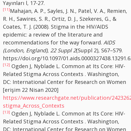
Yayınları l, 17-27.
[11]
Mahajan, A. P., Sayles, J. N., Patel, V. A., Remien,
R. H., Sawires, S. R., Ortiz, D. J., Szekeres, G., &
Coates, T. J. (2008). Stigma in the HIV/AIDS
epidemic: a review of the literature and
recommendations for the way forward.
AIDS
(London, England)
,
22 Suppl 2
(Suppl 2), S67–S79.
https://doi.org/10.1097/01.aids.0000327438.13291.6
[12]
Ogden J, Nyblade L. Common at Its Core: HIV-
Related Stigma Across Contexts . Washington,
DC: International Center for Research on Women
[erişim 22 Nisan 2020]
https://www.researchgate.net/publication/24232
stigma_Across_Contexts
[13]
Ogden J, Nyblade L. Common at Its Core: HIV-
Related Stigma Across Contexts . Washington,
DC: International Center for Research on Women