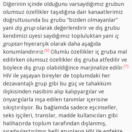
Diğerinin içinde olduğunu varsaydığımız grubun
olumsuz özellikler taşıdığına dair kanaatlerimiz
doğrultusunda bu grubu “bizden olmayanlar”
yani
dış grup
olarak değerlendirir ve dış grubu
kendimizi üyesi saydığımız topluluktan yani
iç
gruptan
hiyerarşik olarak daha aşağıda
[6]
konumlandırırız.
Olumlu özellikler iç gruba mal
edilirken olumsuz özellikler dış gruba atfedilir ve
[7]
böylece dış grup olabildiğince marjinalize edilir.
HIV ile yaşayan bireyler de toplumdaki her
dezavantajlı grup gibi bu güç ve tahakküm
ilişkisinden nasibini alıp kalıpyargılar ve
önyargılarla inşa edilen tanımlar içerisine
sıkıştırılıyor. Bu bağlamda sadece eşcinseller,
seks işçileri, translar, madde kullanıcıları gibi
halihazırda toplum tarafından dışlanmış,
sıradışılaştırılmış belli grupların HIV ile enfekte