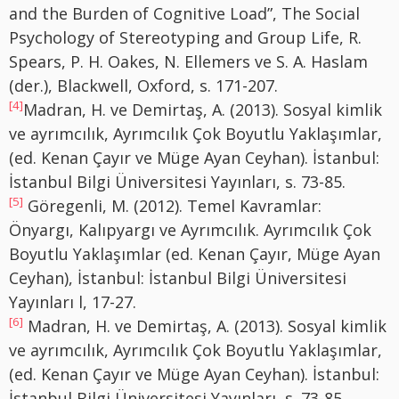
and the Burden of Cognitive Load”, The Social
Psychology of Stereotyping and Group Life, R.
Spears, P. H. Oakes, N. Ellemers ve S. A. Haslam
(der.), Blackwell, Oxford, s. 171-207.
[4]
Madran, H. ve Demirtaş, A. (2013). Sosyal kimlik
ve ayrımcılık, Ayrımcılık Çok Boyutlu Yaklaşımlar,
(ed. Kenan Çayır ve Müge Ayan Ceyhan). İstanbul:
İstanbul Bilgi Üniversitesi Yayınları, s. 73-85.
[5]
Göregenli, M. (2012). Temel Kavramlar:
Önyargı, Kalıpyargı ve Ayrımcılık. Ayrımcılık Çok
Boyutlu Yaklaşımlar (ed. Kenan Çayır, Müge Ayan
Ceyhan), İstanbul: İstanbul Bilgi Üniversitesi
Yayınları l, 17-27.
[6]
Madran, H. ve Demirtaş, A. (2013). Sosyal kimlik
ve ayrımcılık, Ayrımcılık Çok Boyutlu Yaklaşımlar,
(ed. Kenan Çayır ve Müge Ayan Ceyhan). İstanbul:
İstanbul Bilgi Üniversitesi Yayınları, s. 73-85.