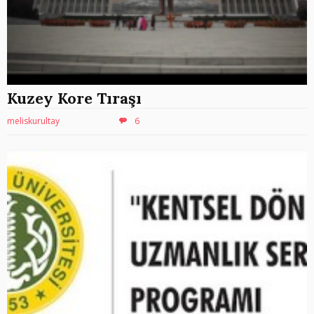
Kuzey Kore Tıraşı
meliskurultay
6