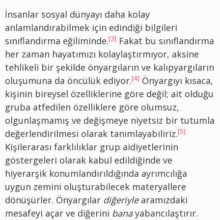
İnsanlar sosyal dünyayı daha kolay
anlamlandırabilmek için edindiği bilgileri
[3]
sınıflandırma eğiliminde.
Fakat bu sınıflandırma
her zaman hayatımızı kolaylaştırmıyor, aksine
tehlikeli bir şekilde önyargıların ve kalıpyargıların
[4]
oluşumuna da öncülük ediyor.
Önyargıyı kısaca,
kişinin bireysel özelliklerine göre değil; ait olduğu
gruba atfedilen özelliklere göre olumsuz,
olgunlaşmamış ve değişmeye niyetsiz bir tutumla
[5]
değerlendirilmesi olarak tanımlayabiliriz.
Kişilerarası farklılıklar grup aidiyetlerinin
göstergeleri olarak kabul edildiğinde ve
hiyerarşik konumlandırıldığında ayrımcılığa
uygun zemini oluşturabilecek materyallere
dönüşürler. Önyargılar
diğeriyle
aramızdaki
mesafeyi açar ve diğerini
bana
yabancılaştırır.