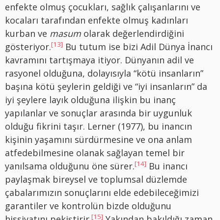
enfekte olmuş çocukları, sağlık çalışanlarını ve
kocaları tarafından enfekte olmuş kadınları
kurban ve
masum
olarak değerlendirdiğini
[13]
gösteriyor.
Bu tutum ise bizi Adil Dünya İnancı
kavramını tartışmaya itiyor. Dünyanın adil ve
rasyonel olduğuna, dolayısıyla “kötü insanların”
başına kötü şeylerin geldiği ve “iyi insanların” da
iyi şeylere layık olduğuna ilişkin bu inanç
yapılanlar ve sonuçlar arasında bir uygunluk
olduğu fikrini taşır. Lerner (1977), bu inancın
kişinin yaşamını sürdürmesine ve ona anlam
atfedebilmesine olanak sağlayan temel bir
[14]
yanılsama olduğunu öne sürer.
Bu inancı
paylaşmak bireysel ve toplumsal düzlemde
çabalarımızın sonuçlarını elde edebileceğimizi
garantiler ve kontrolün bizde olduğunu
[15]
hissiyatını pekiştirir.
Yakından bakıldığı zaman