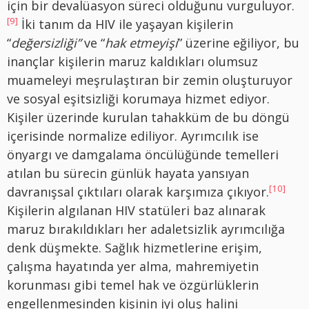
için bir devalüasyon süreci olduğunu vurguluyor.
[9]
İki tanım da HIV ile yaşayan kişilerin
“
değersizliği”
ve “
hak etmeyişi
” üzerine eğiliyor, bu
inançlar kişilerin maruz kaldıkları olumsuz
muameleyi meşrulaştıran bir zemin oluşturuyor
ve sosyal eşitsizliği korumaya hizmet ediyor.
Kişiler üzerinde kurulan tahakküm de bu döngü
içerisinde normalize ediliyor. Ayrımcılık ise
önyargı ve damgalama öncülüğünde temelleri
atılan bu sürecin günlük hayata yansıyan
[10]
davranışsal çıktıları olarak karşımıza çıkıyor.
Kişilerin algılanan HIV statüleri baz alınarak
maruz bırakıldıkları her adaletsizlik ayrımcılığa
denk düşmekte. Sağlık hizmetlerine erişim,
çalışma hayatında yer alma, mahremiyetin
korunması gibi temel hak ve özgürlüklerin
engellenmesinden kişinin iyi oluş halini