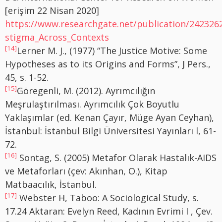
[erişim 22 Nisan 2020]
https://www.researchgate.net/publication/24232
stigma_Across_Contexts
[14]
Lerner M. J., (1977) “The Justice Motive: Some
Hypotheses as to its Origins and Forms”, J Pers.,
45, s. 1-52.
[15]
Göregenli, M. (2012). Ayrımcılığın
Meşrulaştırılması. Ayrımcılık Çok Boyutlu
Yaklaşımlar (ed. Kenan Çayır, Müge Ayan Ceyhan),
İstanbul: İstanbul Bilgi Üniversitesi Yayınları l, 61-
72.
[16]
Sontag, S. (2005) Metafor Olarak Hastalık-AIDS
ve Metaforları (çev: Akınhan, O.), Kitap
Matbaacılık, İstanbul.
[17]
Webster H, Taboo: A Sociological Study, s.
17.24 Aktaran: Evelyn Reed, Kadının Evrimi I , Çev.