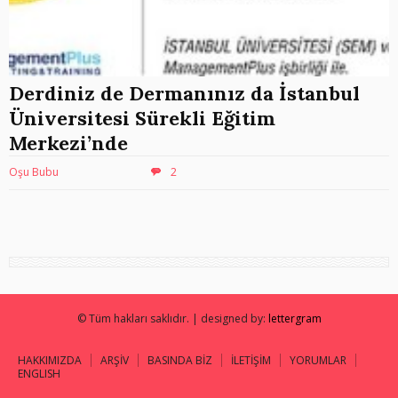
Derdiniz de Dermanınız da İstanbul
Üniversitesi Sürekli Eğitim
Merkezi’nde
Oşu Bubu
2
© Tüm hakları saklıdır. | designed by:
lettergram
HAKKIMIZDA
ARŞİV
BASINDA BİZ
İLETİŞİM
YORUMLAR
ENGLISH