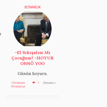
ECİNNİLİK
p
-El Sıkışalım Mı
Çocuğum? -HOYUR
ONNÖ YOO
Günün hoyuru.
Christiane
1
Devamı »
Amanpour