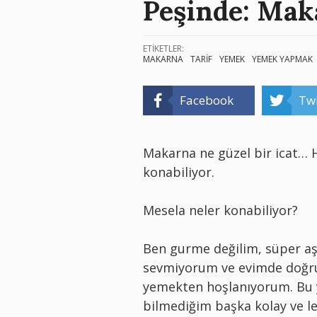
Peşinde: Mak
ETİKETLER:
MAKARNA
TARİF
YEMEK
YEMEK YAPMAK
Facebook
Twi
Makarna ne güzel bir icat… Hı
konabiliyor.
Mesela neler konabiliyor?
Ben gurme değilim, süper aş
sevmiyorum ve evimde doğru
yemekten hoşlanıyorum. Bu y
bilmediğim başka kolay ve l