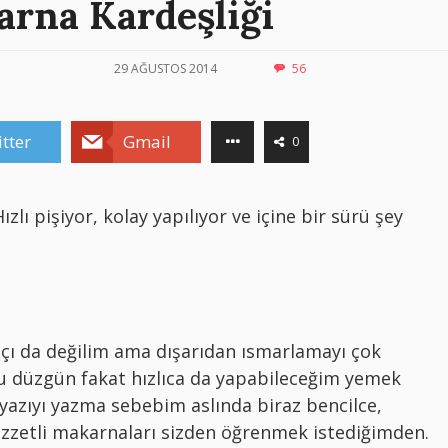
arna Kardeşliği
29 AĞUSTOS 2014
56
tter
Gmail
0
zlı pişiyor, kolay yapılıyor ve içine bir sürü şey
çı da değilim ama dışarıdan ısmarlamayı çok
 düzgün fakat hızlıca da yapabileceğim yemek
azıyı yazma sebebim aslında biraz bencilce,
ezzetli makarnaları sizden öğrenmek istediğimden.