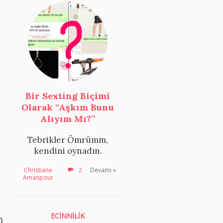
Bir Sexting Biçimi
u
Olarak “Aşkım Bunu
Alıyım Mı?”
Tebrikler Ömrümm,
kendini oynadın.
Christiane
2
Devamı »
Amanpour
ECİNNİLİK
O