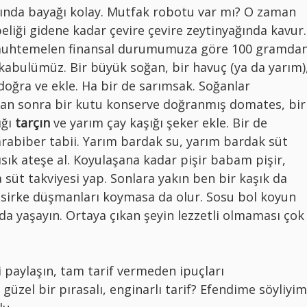
lında bayağı kolay. Mutfak robotu var mı? O zaman
liği gidene kadar çevire çevire zeytinyağında kavur.
muhtemelen finansal durumumuza göre 100 gramda
kabulümüz. Bir büyük soğan, bir havuç (ya da yarım)
 doğra ve ekle. Ha bir de sarımsak. Soğanlar
tan sonra bir kutu konserve doğranmış domates, bir
ığı
tarçın
ve yarım çay kaşığı şeker ekle. Bir de
arabiber tabii. Yarım bardak su, yarım bardak süt
sık ateşe al. Koyulaşana kadar pişir babam pişir,
 süt takviyesi yap. Sonlara yakın ben bir kaşık da
sirke düşmanları koymasa da olur. Sosu bol koyun
da yaşayın. Ortaya çıkan şeyin lezzetli olmaması çok
zi paylaşın, tam tarif vermeden ipuçları
 güzel bir pırasalı, enginarlı tarif? Efendime söyliyim