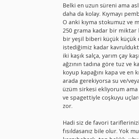
Belki en uzun süreni ama as
daha da kolay. Kıymayı pembe
O anki kıyma stokumuz ve 
250 grama kadar bir miktar 
bir yeşil biberi küçük küçük
istediğimiz kadar kavrulduk
iki kaşık salça, yarım çay kaş
ağzının tadına göre tuz ve k
koyup kapağını kapa ve en kı
arada gerekiyorsa su ve/veya
üzüm sirkesi ekliyorum ama 
ve spagettiyle coşkuyu uçlar
zor.
Hadi siz de favori tariflerini
fısıldasanız bile olur. Yok mu