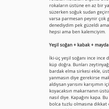
rokaların üstüne en az bir y
süzerken soğuk sudan geçirm
varsa parmesan peynir çok g
denediydim pek güzeldi ama 
hepsi ama ben kalemciyim.
Yeşil soğan + kabak + mayda
İki-üç yeşil soğanı ince ince
küp doğra. Bunları zeytinya
bardak elma sirkesi ekle, üst
yanmasın diye gerekirse mak
aldıysan yarısını karışımın i
koyacaksın makarnanın üstün
nasıl diye. Kapağını kapa. B
bolca tuzlu olmasına dikkat