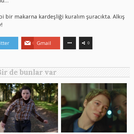
ulu…
ibi bir makarna kardeşliği kuralım şuracıkta. Alkış
!
tter
Gmail
0
Bir de bunlar var