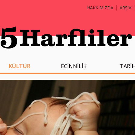
HAKKIMIZDA
ARŞİV
KÜLTÜR
ECİNNİLİK
TARİ