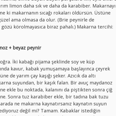
arım limon daha sık ve daha da karabiber. Makarnayı
e ki makarnanın sıcağı rokaları öldürsün. Üstüne
üzel ama olmasa da olur. (Brie peynirle de
gözü körolmayasıca biraz pahalı.) Makarna tercihi:
noz + beyaz peynir
 doğra. İki kabağı pijama şeklinde soy ve küp
ğında kavur, kabak yumuşamaya başlayınca çeyrek
üne de yarım çay kaşığı şeker. Azıcık da altı
arna suyundan, bir kaşık falan. Bir avuç maydanoz
çine ekle bu noktada, kalanını da piştikten sonra çiğ
e. Sonra tuz karabiber ekle, bir tadına bak tuzu
u arada ne makarna kaynatırsanız kaynatın suyun
 ediyoruz değil mi? Tamam. Kabaklar istediğin