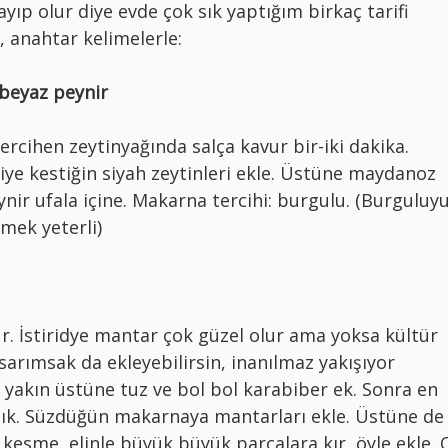
ıp olur diye evde çok sık yaptığım birkaç tarifi
 anahtar kelimelerle:
 beyaz peynir
tercihen zeytinyağında salça kavur bir-iki dakika.
kiye kestiğin siyah zeytinleri ekle. Üstüne maydanoz
ynir ufala içine. Makarna tercihi: burgulu. (Burguluy
mek yeterli)
. İstiridye mantar çok güzel olur ama yoksa kültür
arımsak da ekleyebilirsin, inanılmaz yakışıyor
yakın üstüne tuz ve bol bol karabiber ek. Sonra en
sık. Süzdüğün makarnaya mantarları ekle. Üstüne de
e kesme, elinle büyük büyük parçalara kır, öyle ekle. 