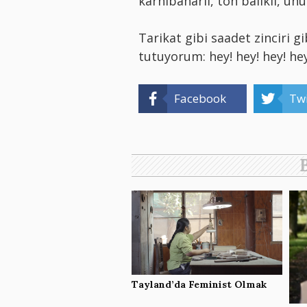
karnıbaharlı, ton balıklı, uh
Tarikat gibi saadet zinciri g
tutuyorum: hey! hey! hey! hey
Facebook
Twi
Tayland’da Feminist Olmak