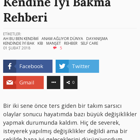
Kendine İyi Bakma
Rehberi
ETİKETLER:
AH BU BEN KENDİMİ
ANAM AĞLIYOR DÜNYA
DAYANIŞMA
KENDİNDE İYİ BAK
KİB
MANŞET
REHBER
SELF CARE
01 ŞUBAT 2018
5
Facebook
Twitter
Gmail
0
Bir iki sene önce ters giden bir takım sarsıcı
olaylar sonucu hayatımda bazı büyük değişiklikler
yapmak durumunda kaldım. Hiç de severek,
isteyerek yapılmış değişiklikler değildi ama bir
şekilde bana iyi geleceklerini düşünüyordum.