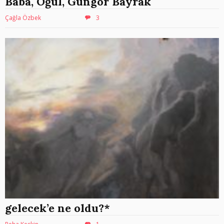
Baba, Oğul, Güngör Bayrak
Çağla Özbek
3
gelecek’e ne oldu?*