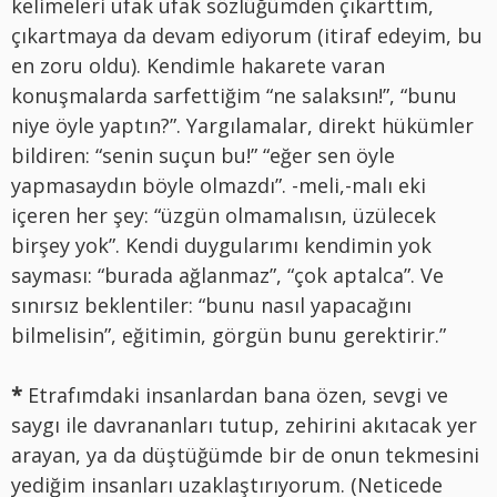
kelimeleri ufak ufak sözlüğümden çıkarttım,
çıkartmaya da devam ediyorum (itiraf edeyim, bu
en zoru oldu). Kendimle hakarete varan
konuşmalarda sarfettiğim “ne salaksın!”, “bunu
niye öyle yaptın?”. Yargılamalar, direkt hükümler
bildiren: “senin suçun bu!” “eğer sen öyle
yapmasaydın böyle olmazdı”. -meli,-malı eki
içeren her şey: “üzgün olmamalısın, üzülecek
birşey yok”. Kendi duygularımı kendimin yok
sayması: “burada ağlanmaz”, “çok aptalca”. Ve
sınırsız beklentiler: “bunu nasıl yapacağını
bilmelisin”, eğitimin, görgün bunu gerektirir.”
*
Etrafımdaki insanlardan bana özen, sevgi ve
saygı ile davrananları tutup, zehirini akıtacak yer
arayan, ya da düştüğümde bir de onun tekmesini
yediğim insanları uzaklaştırıyorum. (Neticede