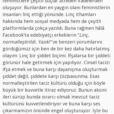
feministlere çeşitli suçlar atfeden ifadelerden
oluşuyor. Bunlardan en yaygın olanı feministlerin
insanları linç ettiği yönünde. Linç ithamları
hakkında hem sosyal medyada hem de çeşitli
platformlarda çokça yazıldı. Buna rağmen hâlâ
Facebook’ta edebiyatçı erkeklerin “
Linç,
normalleştirildi. Yazık!”
ve benzeri yorumlarını
gördüğümüz için ben de bir kez daha hatırlatmış
olayım: Linç bir şiddet biçimi. İfşalarsa bir şiddeti
görünür hale getirmek için yapılıyor. Cinsel tacizi
ifşa etmek ve buna karşı dayanışma oluşturmak
şiddet değil, şiddete karşı (öz)savunma. Esas
normalleştirilen taciz kültürü olduğu için böyle
büyük bir kuvvetle itiraz ediyoruz. Bunun aksini
ileri sürüp bunda ısrarcı olmak mevcut taciz
kültürünü kuvvetlendiriyor ve buna karşı ses
çıkarmamızın önünde engel oluşturuyor. İşte bu