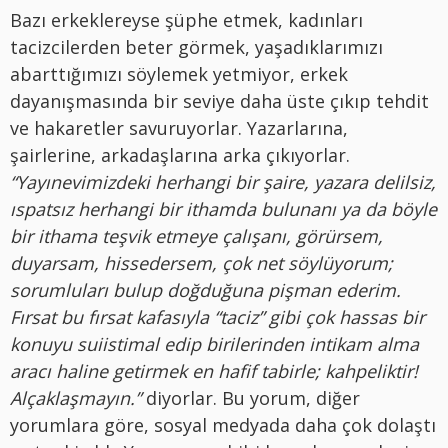
Bazı erkeklereyse şüphe etmek, kadınları
tacizcilerden beter görmek, yaşadıklarımızı
abarttığımızı söylemek yetmiyor, erkek
dayanışmasında bir seviye daha üste çıkıp tehdit
ve hakaretler savuruyorlar. Yazarlarına,
şairlerine, arkadaşlarına arka çıkıyorlar.
“Yayınevimizdeki herhangi bir şaire, yazara delilsiz,
ıspatsız herhangi bir ithamda bulunanı ya da böyle
bir ithama teşvik etmeye çalışanı, görürsem,
duyarsam, hissedersem, çok net söylüyorum;
sorumluları bulup doğduğuna pişman ederim.
Fırsat bu fırsat kafasıyla “taciz” gibi çok hassas bir
konuyu suiistimal edip birilerinden intikam alma
aracı haline getirmek en hafif tabirle; kahpeliktir!
Alçaklaşmayın.”
diyorlar. Bu yorum, diğer
yorumlara göre, sosyal medyada daha çok dolaştı