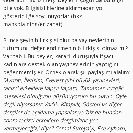
yeterlidir. Bu bilirkişi beylerin çoğunda bu bilgi
bile yok. Bilgisizliklerine aldırmadan yol
göstericiliğe soyunuyorlar (bkz.
mansplaining/erizahat).
Bunca şeyin bilirkişisi olur da yayınevlerinin
tutumunu değerlendirmenin bilirkişisi olmaz mı?
Var tabii. Bu beyler, kararlı duruşuyla ifşacı
kadınlara destek olan yayınevlerinin yaptığını
beğenmemişler. Örnek olarak şu paylaşımı alalım:
“Ayrıntı, İletişim, Everest gibi büyük yayınevleri,
tacizci erkeklere kapıyı kapattı. Tamamen rüzgâr
meselesi olduğunu düşünüyorum bu olayın. Öyle
değil diyorsanız Varlık, Kitaplık, Gösteri ve diğer
dergiler de açıklama yapsalar ya ‘biz de bundan
sonra tacizci erkeklere dergimizde yer
vermeyeceğiz,’ diye? Cemal Süreya’yı, Ece Ayhan’ı,