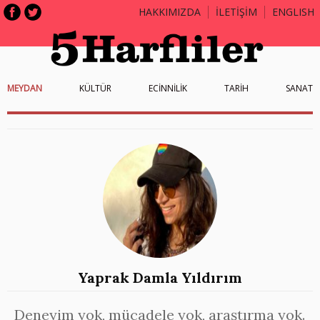
HAKKIMIZDA
İLETİŞİM
ENGLISH
MEYDAN
KÜLTÜR
ECİNNİLİK
TARİH
SANAT
Yaprak Damla Yıldırım
Deneyim yok, mücadele yok, araştırma yok.