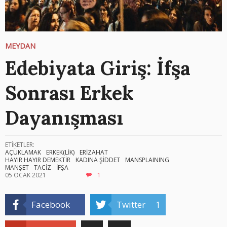
MEYDAN
Edebiyata Giriş: İfşa
Sonrası Erkek
Dayanışması
ETİKETLER:
AÇÜKLAMAK
ERKEK(LİK)
ERİZAHAT
HAYIR HAYIR DEMEKTİR
KADINA ŞİDDET
MANSPLAINING
MANŞET
TACİZ
İFŞA
05 OCAK 2021
1
Facebook
Twitter
1