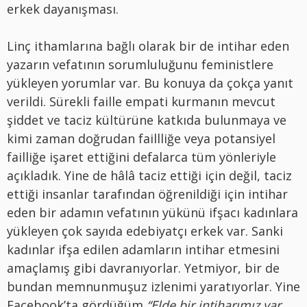
erkek dayanışması.
Linç ithamlarına bağlı olarak bir de intihar eden
yazarın vefatının sorumluluğunu feministlere
yükleyen yorumlar var. Bu konuya da çokça yanıt
verildi. Sürekli faille empati kurmanın mevcut
şiddet ve taciz kültürüne katkıda bulunmaya ve
kimi zaman doğrudan faillliğe veya potansiyel
failliğe işaret ettiğini defalarca tüm yönleriyle
açıkladık. Yine de hâlâ taciz ettiği için değil, taciz
ettiği insanlar tarafından öğrenildiği için intihar
eden bir adamın vefatının yükünü ifşacı kadınlara
yükleyen çok sayıda edebiyatçı erkek var. Sanki
kadınlar ifşa edilen adamların intihar etmesini
amaçlamış gibi davranıyorlar. Yetmiyor, bir de
bundan memnunmuşuz izlenimi yaratıyorlar. Yine
Facebook’ta gördüğüm
“Elde bir intiharımız var.