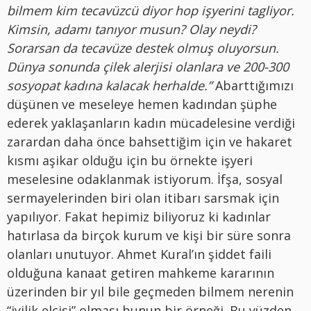
bilmem kim tecavüzcü diyor hop işyerini tagliyor.
Kimsin, adamı tanıyor musun? Olay neydi?
Sorarsan da tecavüze destek olmuş oluyorsun.
Dünya sonunda çilek alerjisi olanlara ve 200-300
sosyopat kadına kalacak herhalde.”
Abarttığımızı
düşünen ve meseleye hemen kadından şüphe
ederek yaklaşanların kadın mücadelesine verdiği
zarardan daha önce bahsettiğim için ve hakaret
kısmı aşikar olduğu için bu örnekte işyeri
meselesine odaklanmak istiyorum. İfşa, sosyal
sermayelerinden biri olan itibarı sarsmak için
yapılıyor. Fakat hepimiz biliyoruz ki kadınlar
hatırlasa da birçok kurum ve kişi bir süre sonra
olanları unutuyor. Ahmet Kural’ın şiddet faili
olduğuna kanaat getiren mahkeme kararının
üzerinden bir yıl bile geçmeden bilmem nerenin
“iyilik elçisi” olması bunun bir örneği. Bu yüzden