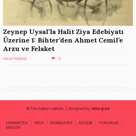
Zeynep Uysal’la Halit Ziya Edebiyatı
Üzerine 1: Bihter’den Ahmet Cemil’e
Arzu ve Felaket
Hazal Halavut
0
© Tüm hakları saklıdır. | designed by:
lettergram
HAKKIMIZDA
ARŞİV
BASINDA BİZ
İLETİŞİM
YORUMLAR
ENGLISH