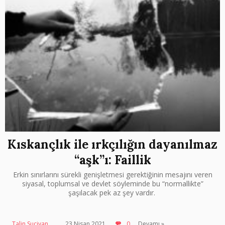
Kıskançlık ile ırkçılığın dayanılmaz
“aşk”ı: Faillik
Erkin sınırlarını sürekli genişletmesi gerektiğinin mesajını veren
siyasal, toplumsal ve devlet söyleminde bu “normallikte”
şaşılacak pek az şey vardır.
Talin Suciyan
23 Nisan 2021
0
Devamı »