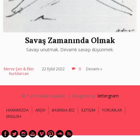
Savaş Zamanında Olmak
Savaşı unutmak. Devamlı savaşı düşünmek.
Merve Şen & Ekin
22 Eylül 2022
0
Devamı »
Kurtdarcan
© Tüm hakları saklıdır. | designed by:
lettergram
HAKKIMIZDA
ARŞİV
BASINDA BİZ
İLETİŞİM
YORUMLAR
ENGLISH